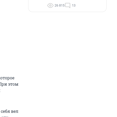
26 815
13
которое
При этом
й
 себя вел