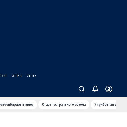
ЛЮТ
ИГРЫ
ZODY
овосибирцев в кино
Старт театрального сезона
7 грибов августа