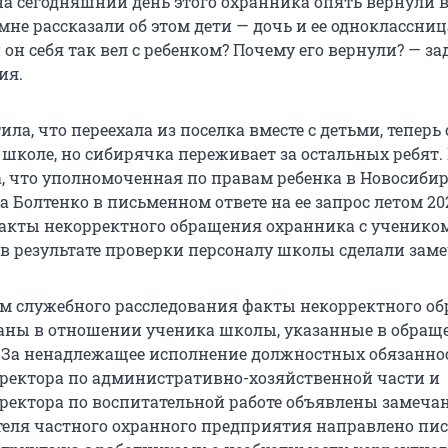
 на сегодняшний день этого охранника опять вернули в
мне рассказали об этом дети — дочь и ее одноклассниц
и он себя так вел с ребенком? Почему его вернули? — за
ия.
а, что переехала из поселка вместе с детьми, теперь
 школе, но сибирячка переживает за остальных ребят.
, что уполномоченная по правам ребенка в Новосиби
 Болтенко в письменном ответе на ее запрос летом 20
факты некорректного обращения охранника с ученико
 в результате проверки персоналу школы сделали зам
ам служебного расследования факты некорректного о
аны в отношении ученика школы, указанные в обращ
 За ненадлежащее исполнение должностных обязанно
ректора по административно-хозяйственной части и
ректора по воспитательной работе объявлены замечан
теля частного охранного предприятия направлено пис