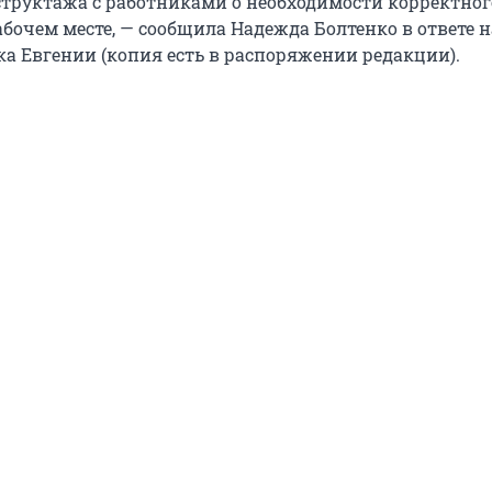
труктажа с работниками о необходимости корректног
бочем месте, — сообщила Надежда Болтенко в ответе н
 Евгении (копия есть в распоряжении редакции).