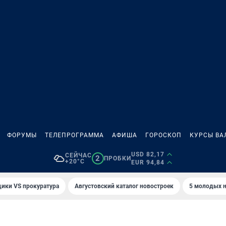
ФОРУМЫ
ТЕЛЕПРОГРАММА
АФИША
ГОРОСКОП
КУРСЫ ВА
USD 82,17
СЕЙЧАС
2
ПРОБКИ
+20°C
EUR 94,84
ики VS прокуратура
Августовский каталог новостроек
5 молодых н