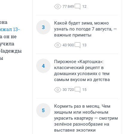
77 849
12
она
Какой будет зима, можно
3
ижал 13-
узнать по погоде 7 августа, —
важные приметы
а он не
лучила
43 900
13
 Надежды
ны
Пирожное «Картошка»:
4
классический рецепт в
домашних условиях с тем
самым вкусом из детства
30 720
15
Кормить раз в месяц. Чем
5
хищным или необычным
украсить квартиру — смотрим
зелёное разнообразие на
выставке экзотики