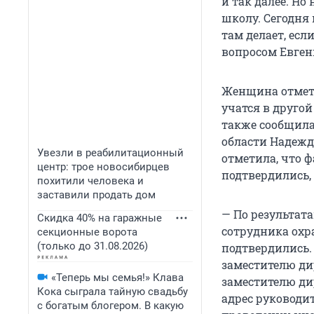
и так далее. Но
школу. Сегодня 
там делает, есл
вопросом Евген
Женщина отметил
учатся в другой
также сообщила
области Надежда
Увезли в реабилитационный
отметила, что 
центр: трое новосибирцев
подтвердились,
похитили человека и
заставили продать дом
— По результат
Скидка 40% на гаражные
сотрудника охр
секционные ворота
(только до 31.08.2026)
подтвердились.
заместителю ди
«Теперь мы семья!» Клава
заместителю ди
Кока сыграла тайную свадьбу
адрес руководи
с богатым блогером. В какую