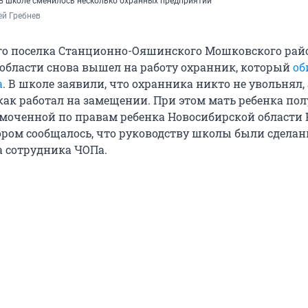
 в школе сменилось несколько охранных предприятий
ей Гребнев
го поселка Станционно-Ояшинского Мошковского рай
области снова вышел на работу охранник, который
об
а
. В школе заявили, что охранника никто не увольнял, 
 как работал на замещении. При этом мать ребенка по
омоченной по правам ребенка Новосибирской области
тором сообщалось, что руководству школы были сдела
а сотрудника ЧОПа.