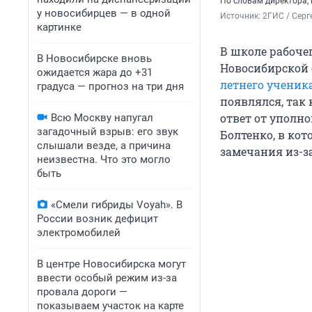
По словам директора,
у новосибирцев — в одной
Источник: 
2ГИС / Серг
картинке
В школе рабоче
В Новосибирске вновь
Новосибирской 
ожидается жара до +31
летнего ученик
градуса — прогноз на три дня
появлялся, так
ответ от уполн
Всю Москву напугал
загадочный взрыв: его звук
Болтенко, в ко
слышали везде, а причина
замечания из-з
неизвестна. Что это могло
быть
«Смели гибриды Voyah». В
России возник дефицит
электромобилей
В центре Новосибирска могут
ввести особый режим из-за
провала дороги —
показываем участок на карте