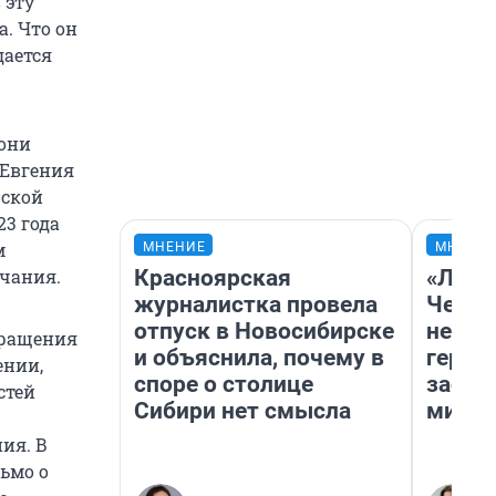
 эту
а. Что он
дается
 они
 Евгения
рской
23 года
м
МНЕНИЕ
МНЕНИ
Красноярская
«Люди
ечания.
журналистка провела
Чем п
отпуск в Новосибирске
непон
бращения
и объяснила, почему в
герои
ении,
споре о столице
застр
стей
Сибири нет смысла
мисти
ия. В
ьмо о