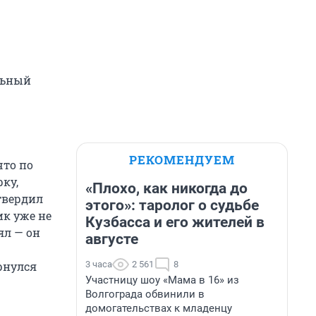
льный
РЕКОМЕНДУЕМ
что по
ку,
«Плохо, как никогда до
твердил
этого»: таролог о судьбе
к уже не
Кузбасса и его жителей в
ял — он
августе
3 часа
2 561
8
ернулся
Участницу шоу «Мама в 16» из
Волгограда обвинили в
домогательствах к младенцу