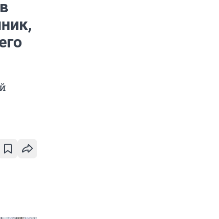
 в
ник,
его
ой