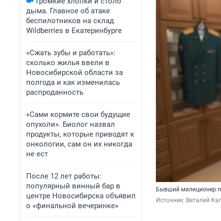
Громкие хлопки и столб
дыма. Главное об атаке
беспилотников на склад
Wildberries в Екатеринбурге
«Сжать зубы и работать»:
сколько жилья ввели в
Новосибирской области за
полгода и как изменилась
распроданность
«Сами кормите свои будущие
опухоли». Биолог назвал
продукты, которые приводят к
онкологии, сам он их никогда
не ест
После 12 лет работы:
популярный винный бар в
Бывший милиционер по
центре Новосибирска объявил
Источник: 
Виталий Кал
о «финальной вечеринке»