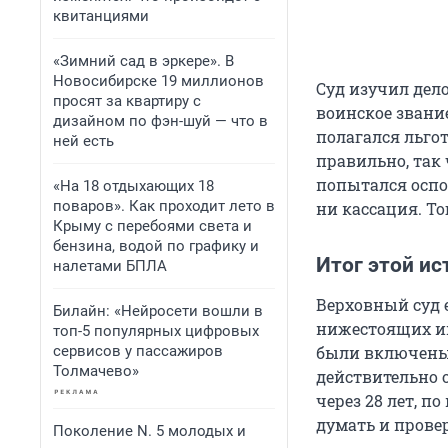
квитанциями
«Зимний сад в эркере». В
Новосибирске 19 миллионов
Суд изучил дело
просят за квартиру с
воинское звание
дизайном по фэн-шуй — что в
полагался льгот
ней есть
правильно, так
попытался оспо
«На 18 отдыхающих 18
поваров». Как проходит лето в
ни кассация. То
Крыму с перебоями света и
бензина, водой по графику и
Итог этой ис
налетами БПЛА
Верховный суд е
Билайн: «Нейросети вошли в
нижестоящих ин
топ-5 популярных цифровых
сервисов у пассажиров
были включены
Толмачево»
действительно 
через 28 лет, п
думать и прове
Поколение N. 5 молодых и