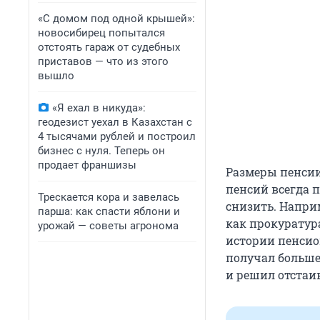
«С домом под одной крышей»:
новосибирец попытался
отстоять гараж от судебных
приставов — что из этого
вышло
«Я ехал в никуда»:
геодезист уехал в Казахстан с
4 тысячами рублей и построил
бизнес с нуля. Теперь он
продает франшизы
Размеры пенсии
пенсий всегда 
Трескается кора и завелась
снизить. Напри
парша: как спасти яблони и
как прокуратура
урожай — советы агронома
истории пенсио
получал больше
и решил отстаив