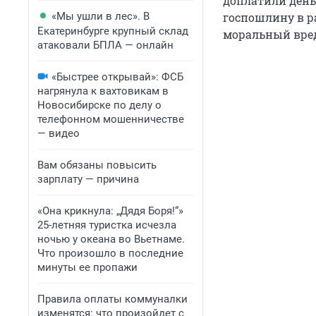
доплатили день
«Мы ушли в лес». В
госпошлину в ра
Екатеринбурге крупный склад
моральный вред
атаковали БПЛА — онлайн
«Быстрее открывай»: ФСБ
нагрянула к вахтовикам в
Новосибирске по делу о
телефонном мошенничестве
— видео
Вам обязаны повысить
зарплату — причина
«Она крикнула: „Дядя Боря!“»
25-летняя туристка исчезла
ночью у океана во Вьетнаме.
Что произошло в последние
минуты ее пропажи
Правила оплаты коммуналки
изменятся: что произойдет с