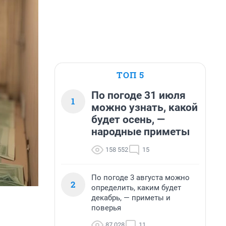
ТОП 5
По погоде 31 июля
1
можно узнать, какой
будет осень, —
народные приметы
158 552
15
По погоде 3 августа можно
2
определить, каким будет
декабрь, — приметы и
поверья
87 028
11