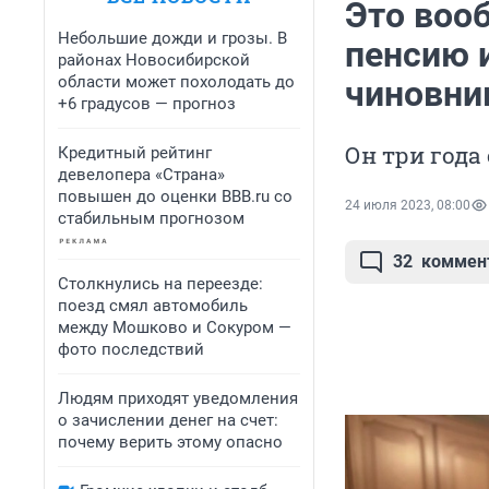
Это воо
Небольшие дожди и грозы. В
пенсию 
районах Новосибирской
области может похолодать до
чиновни
+6 градусов — прогноз
Он три года
Кредитный рейтинг
девелопера «Страна»
повышен до оценки BBB.ru со
24 июля 2023, 08:00
стабильным прогнозом
32
коммен
Столкнулись на переезде:
поезд смял автомобиль
между Мошково и Сокуром —
фото последствий
Людям приходят уведомления
о зачислении денег на счет:
почему верить этому опасно