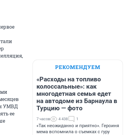
первое
итали
ер
пелляция,
РЕКОМЕНДУЕМ
«Расходы на топливо
колоссальные»: как
ами
многодетная семья едет
месяцев
на автодоме из Барнаула в
ан УМВД
Турцию — фото
ять ее
7 часов
4 438
1
ше
«Так неожиданно и приятно». Героиня
мема вспомнила о съемках с гуру