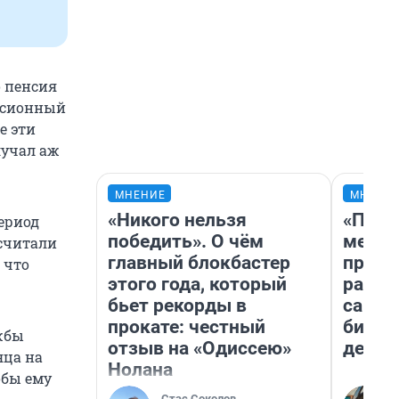
о пенсия
енсионный
е эти
лучал аж
МНЕНИЕ
МНЕНИ
«Никого нельзя
«Поку
Период
победить». О чём
мешке
асчитали
главный блокбастер
предп
 что
этого года, который
расска
бьет рекорды в
самом
прокате: честный
бизне
ужбы
отзыв на «Одиссею»
дешев
яца на
Нолана
обы ему
Стас Соколов