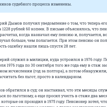
ников судебного процесса изменены.
ерий Дымов получил уведомление о том, что теперь ег
 1228 рублей 60 копеек. В письме объяснялось, что п
расчетах, когда назначал ему пенсию и, получается, вс
учал больше, чем полагается. При этом пенсию он по
о есть ошибку нашли лишь спустя 28 лет.
лерий служил в милиции, куда устроился в 1976 году. 
еля 1976 года по 30 сентября того же года ему в стаж з
ном исчислении (год за полтора), а потом обнаружили,
считать без льгот, просто в календарном.
ов обратился в суд: он настаивал, что эти месяцы сл
я по льготному, а еще просил учесть в стаже два мес
 которые он проходил в 1975 году. Пенсионер хотел, чт