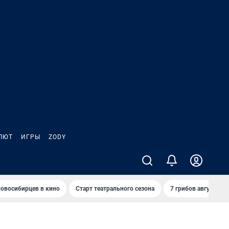
ЛЮТ
ИГРЫ
ZODY
овосибирцев в кино
Старт театрального сезона
7 грибов августа