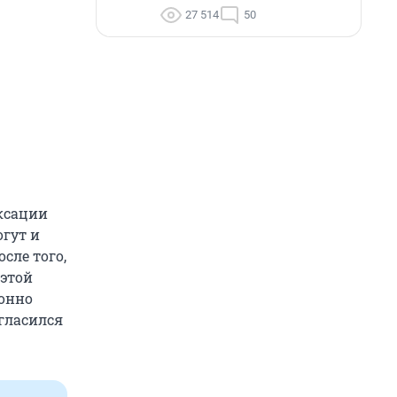
27 514
50
ксации
гут и
сле того,
 этой
конно
гласился