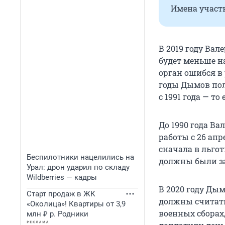
Имена участ
В 2019 году Вал
будет меньше на
орган ошибся в 
годы Дымов пол
с 1991 года — т
До 1990 года Ва
работы с 26 апр
сначала в льгот
Беспилотники нацелились на
должны были за
Урал: дрон ударил по складу
Wildberries — кадры
В 2020 году Дым
Старт продаж в ЖК
должны считатьс
«Околица»! Квартиры от 3,9
военных сборах,
млн ₽ р. Родники