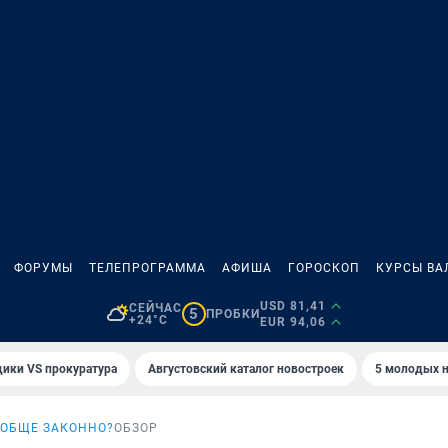
ФОРУМЫ
ТЕЛЕПРОГРАММА
АФИША
ГОРОСКОП
КУРСЫ ВА
USD 81,41
СЕЙЧАС
5
ПРОБКИ
+24°C
EUR 94,06
ики VS прокуратура
Августовский каталог новостроек
5 молодых н
ООБЩЕ ЗАКОННО?
ОБЗОР