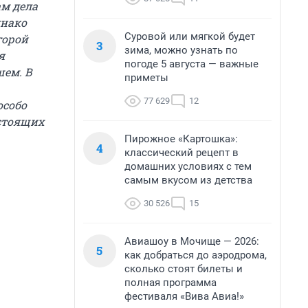
ам дела
днако
Суровой или мягкой будет
торой
3
зима, можно узнать по
я
погоде 5 августа — важные
шем. В
приметы
77 629
12
особо
стоящих
Пирожное «Картошка»:
4
классический рецепт в
домашних условиях с тем
самым вкусом из детства
30 526
15
Авиашоу в Мочище — 2026:
5
как добраться до аэродрома,
сколько стоят билеты и
полная программа
фестиваля «Вива Авиа!»