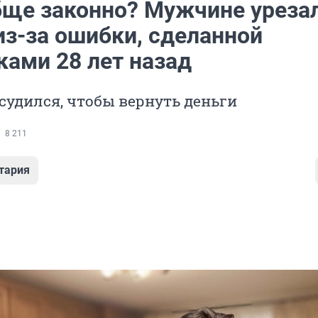
бще законно? Мужчине уреза
из-за ошибки, сделанной
ками 28 лет назад
 судился, чтобы вернуть деньги
8 211
тария