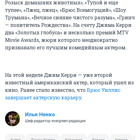
Розыск домашних животных», «Тупой и еще
тупее», «Лжец, лжец», «Брюс Всемогущий», «Шоу
Трумана», «Вечное сияние чистого разума», «Гринч
— похититель Рождества». На счету Джима Керри
два «Золотых глобуса» и несколько премий MTV
Movie Awards, жюри которого неоднократно
признавало его лучшим комедийным актером.
На этой неделе Джим Керри — уже второй
известный американский актер, который ушел из
кино. Ранее стало известно, что
Брюс Уиллис
завершает актерскую карьеру
.
Илья Ненко
Шеф-редактор evergreen-редакции
Актер
Джим Керри
Комедия
Комик
Артист
К