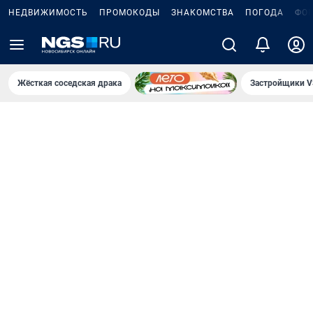
НЕДВИЖИМОСТЬ
ПРОМОКОДЫ
ЗНАКОМСТВА
ПОГОДА
ФО
Жёсткая соседская драка
Застройщики V