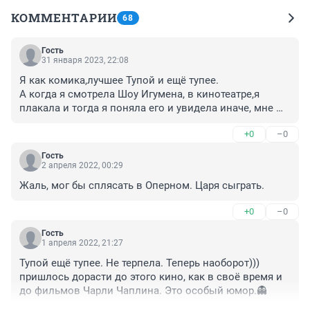
КОММЕНТАРИИ
68
Гость
31 января 2023, 22:08
Я как комика,лучшее Тупой и ещё тупее.

А когда я смотрела Шоу Игумена, в кинотеатре,я 
плакала и тогда я поняла его и увидела иначе, мне 
понятны его желания заняться духовным своим 
+0
–0
миром,в нём есть глубина.
Гость
2 апреля 2022, 00:29
Жаль, мог бы сплясать в Оперном. Царя сыграть.
+0
–0
Гость
1 апреля 2022, 21:27
Тупой ещё тупее. Не терпела. Теперь наоборот))) 
пришлось дорасти до этого кино, как в своё время и 
до фильмов Чарли Чаплина. Это особый юмор.👻