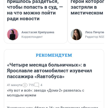
пришлось раздеться,
герои которого
чтобы попасть в суд, —
застряли в
на что можно пойти
мистическом о
ради новости
Анастасия Хрипушина
Лиза Пичугина
Корреспондент
Редактор NGS.R
РЕКОМЕНДУЕМ
«Четыре месяца больничных»: в
Ярославле автомобилист изувечил
пассажира «Яавтобуса»
41 минута
715
4
«Ну вот и всё»: звезда «Дома-2» развелась с
молодым мужем