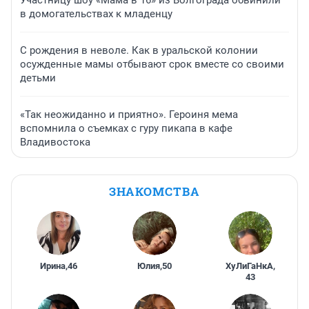
Участницу шоу «Мама в 16» из Волгограда обвинили
в домогательствах к младенцу
С рождения в неволе. Как в уральской колонии
осужденные мамы отбывают срок вместе со своими
детьми
«Так неожиданно и приятно». Героиня мема
вспомнила о съемках с гуру пикапа в кафе
Владивостока
ЗНАКОМСТВА
Ирина
,
46
Юлия
,
50
ХуЛиГаНкА
,
43