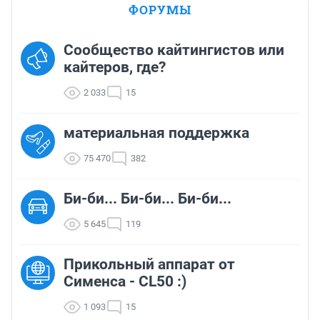
ФОРУМЫ
Сообщество кайтингистов или
кайтеров, где?
2 033
15
материальная поддержка
75 470
382
Би-би... Би-би... Би-би...
5 645
119
Прикольный аппарат от
Сименса - CL50 :)
1 093
15