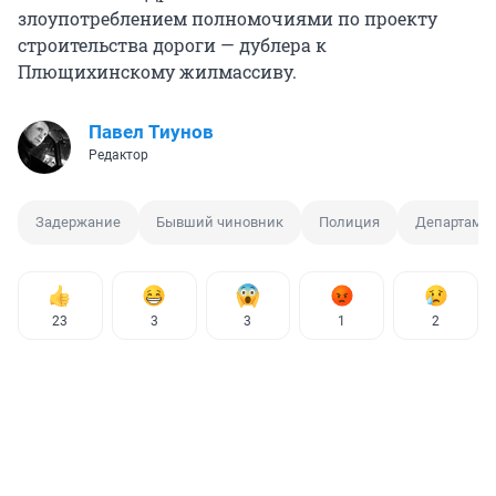
злоупотреблением полномочиями по проекту
строительства дороги — дублера к
Плющихинскому жилмассиву.
Павел Тиунов
Редактор
Задержание
Бывший чиновник
Полиция
Департамен
23
3
3
1
2