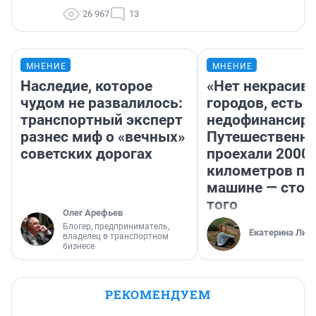
26 967
13
МНЕНИЕ
МНЕНИЕ
Наследие, которое
«Нет некрасив
чудом не развалилось:
городов, есть
транспортный эксперт
недофинансиро
разнес миф о «вечных»
Путешественн
советских дорогах
проехали 2000
километров по 
машине — стои
того
Олег Арефьев
Блогер, предприниматель,
Екатерина Лит
владелец в транспортном
бизнесе
РЕКОМЕНДУЕМ