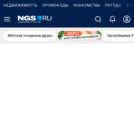
НЕДВИЖИМОСТЬ
ПРОМОКОДЫ
ЗНАКОМСТВА
ПОГОДА
ФО
Жёсткая соседская драка
Застройщики V