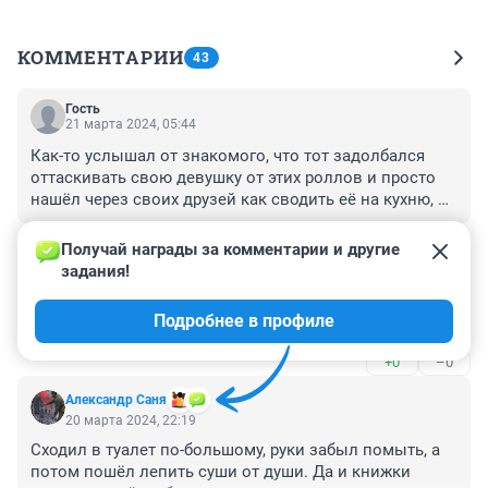
КОММЕНТАРИИ
43
Гость
21 марта 2024, 05:44
Как-то услышал от знакомого, что тот задолбался 
оттаскивать свою девушку от этих роллов и просто 
нашёл через своих друзей как сводить её на кухню, 
где роллы готовят. Она "чуть не про**валась" и 
+0
–0
больше просила заказать роллы... я к тому-же выводу 
Получай награды за комментарии и другие 
плюс минус пришёл уже потому, что просто купив 
задания!
Гость
рыбки и сделав роллы дома получил почти тот же 
20 марта 2024, 22:24
ценник, как у доставки на дом... ну наверное ж это 
Подробнее в профиле
Через два месяца откроются и траванут кого нить...
ЖЖж не спроста?
+0
–0
Александр Саня
20 марта 2024, 22:19
Сходил в туалет по-большому, руки забыл помыть, а 
потом пошёл лепить суши от души. Да и книжки 