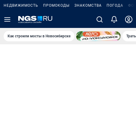
НЕДВИЖИМОСТЬ
ПРОМОКОДЫ
ЗНАКОМСТВА
ПОГОДА
ФО
Как строили мосты в Новосибирске
Траты