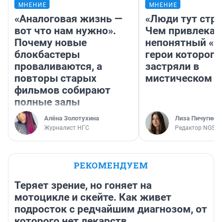
МНЕНИЕ
МНЕНИЕ
«Аналоговая жизнь —
«Люди тут стр
вот что нам нужно».
Чем привлекае
Почему новые
непонятный «Н
блокбастеры
герои которого
проваливаются, а
застряли в
повторы старых
мистическом о
фильмов собирают
полные залы
Алёна Золотухина
Лиза Пичугина
Журналист НГС
Редактор NGS.R
РЕКОМЕНДУЕМ
Теряет зрение, но гоняет на
мотоцикле и скейте. Как живет
подросток с редчайшим диагнозом, от
которого нет лекарств