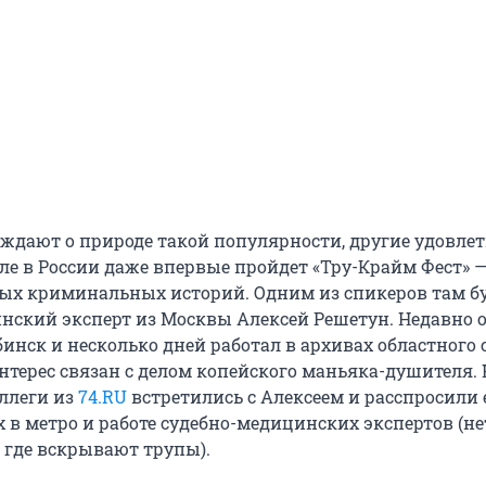
уждают о природе такой популярности, другие удовле
але в России даже впервые пройдет «Тру-Крайм Фест» 
ых криминальных историй. Одним из спикеров там б
нский эксперт из Москвы Алексей Решетун. Недавно 
инск и несколько дней работал в архивах областного 
интерес связан с делом копейского маньяка-душителя.
ллеги из
74.RU
встретились с Алексеем и расспросили е
 в метро и работе судебно-медицинских экспертов (нет
, где вскрывают трупы).