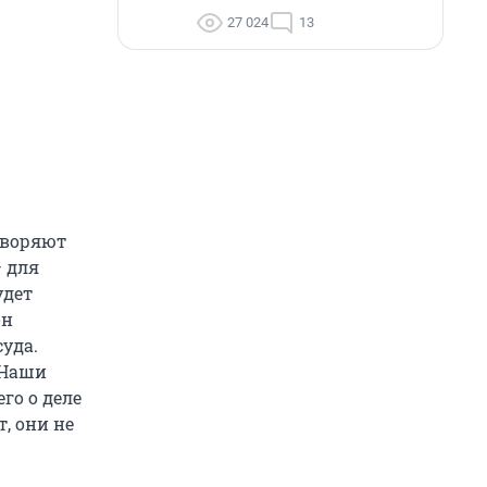
27 024
13
творяют
— для
удет
он
суда.
 Наши
го о деле
, они не