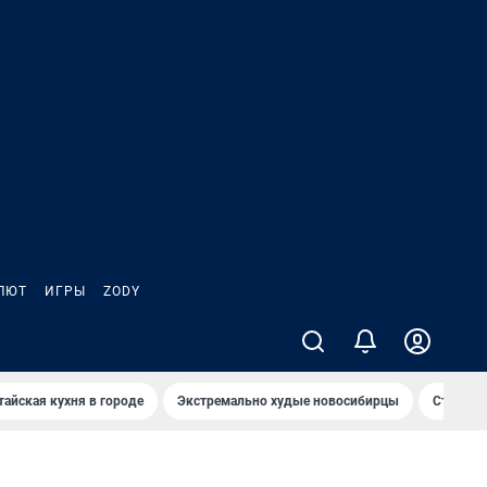
ЛЮТ
ИГРЫ
ZODY
тайская кухня в городе
Экстремально худые новосибирцы
Старт те