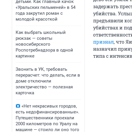
детьми. Как главный качок
задержать прес
«Уральских пельменей» в 54
убийства. Услы
года закрутил роман с
молодой красоткой
предъявили коп
убийствах и под
Как выбрать школьный
ответственност
рюкзак — советы
признал
, что 
новосибирского
назначил прину
Роспотребнадзора в одной
типа с интенс
картинке
Звонить в УК, требовать
перерасчет: что делать, если в
доме отключили
электричество — полезная
карточка
«Нет некрасивых городов,
есть недофинансированные».
Путешественники проехали
2000 километров по Уралу на
машине — стоило ли оно того