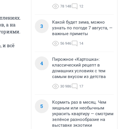
78 148
12
плениях.
Какой будет зима, можно
в, а на
3
узнать по погоде 7 августа, —
ториями.
важные приметы
а
56 946
14
 и всё
Пирожное «Картошка»:
4
классический рецепт в
домашних условиях с тем
самым вкусом из детства
30 986
17
Кормить раз в месяц. Чем
5
хищным или необычным
украсить квартиру — смотрим
зелёное разнообразие на
выставке экзотики