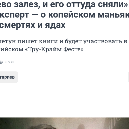
во залез, и его оттуда сняли»
ксперт — о копейском маньяк
смертях и ядах
етун пишет книги и будет участвовать в
сийском «Тру-Крайм Фесте»
8 973
тариев