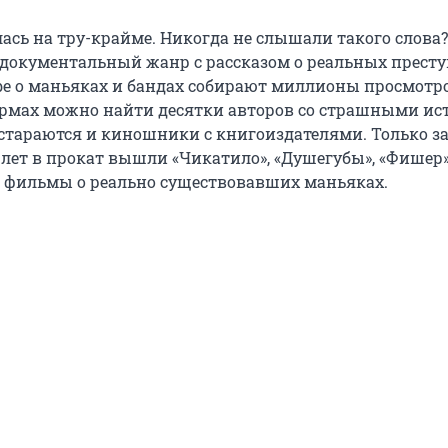
ась на тру-крайме. Никогда не слышали такого слова?
 документальный жанр с рассказом о реальных престу
be о маньяках и бандах собирают миллионы просмотро
рмах можно найти десятки авторов со страшными ис
стараются и киношники с книгоиздателями. Только з
лет в прокат вышли «Чикатило», «Душегубы», «Фишер»,
и фильмы о реально существовавших маньяках.