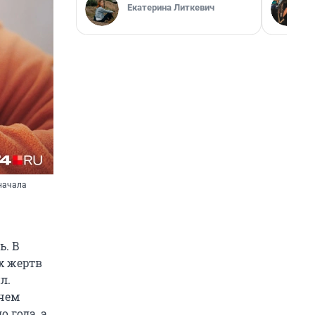
Екатерина Литкевич
сначала
ь. В
х жертв
л.
чем
 года, а