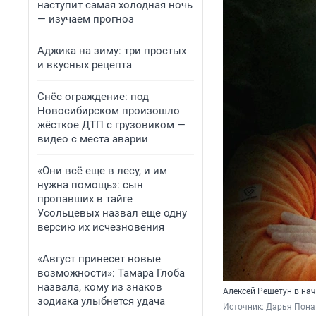
наступит самая холодная ночь
— изучаем прогноз
Аджика на зиму: три простых
и вкусных рецепта
Снёс ограждение: под
Новосибирском произошло
жёсткое ДТП с грузовиком —
видео с места аварии
«Они всё еще в лесу, и им
нужна помощь»: сын
пропавших в тайге
Усольцевых назвал еще одну
версию их исчезновения
«Август принесет новые
возможности»: Тамара Глоба
назвала, кому из знаков
Алексей Решетун в нач
зодиака улыбнется удача
Источник: 
Дарья Пона 