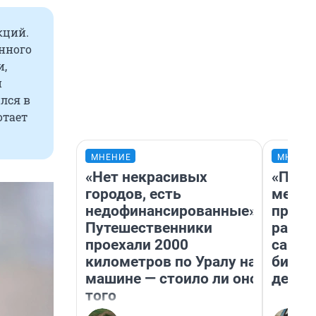
кций.
нного
и,
и
лся в
отает
МНЕНИЕ
МНЕНИ
«Нет некрасивых
«Поку
городов, есть
мешке
недофинансированные».
предп
Путешественники
расска
проехали 2000
самом
километров по Уралу на
бизне
машине — стоило ли оно
дешев
того