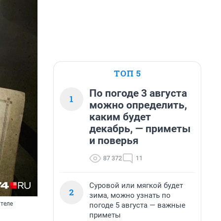
ТОП 5
По погоде 3 августа
1
можно определить,
каким будет
декабрь, — приметы
и поверья
87 372
11
Суровой или мягкой будет
2
зима, можно узнать по
ителе
погоде 5 августа — важные
приметы