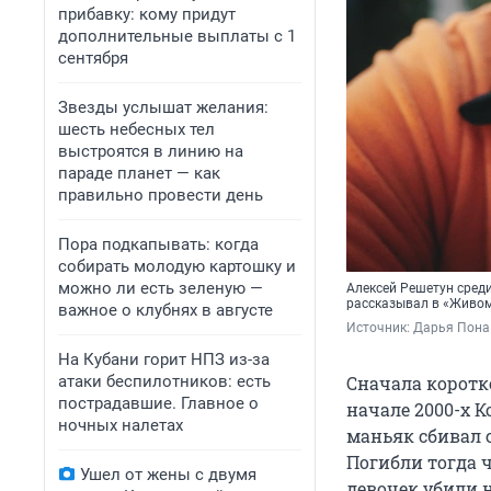
прибавку: кому придут
дополнительные выплаты с 1
сентября
Звезды услышат желания:
шесть небесных тел
выстроятся в линию на
параде планет — как
правильно провести день
Пора подкапывать: когда
собирать молодую картошку и
можно ли есть зеленую —
Алексей Решетун среди
рассказывал в «Живом
важное о клубнях в августе
Источник: 
Дарья Пона 
На Кубани горит НПЗ из-за
атаки беспилотников: есть
Сначала коротко
пострадавшие. Главное о
начале 2000-х К
ночных налетах
маньяк сбивал с
Погибли тогда
Ушел от жены с двумя
девочек убили н