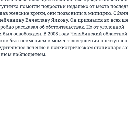
тупника помогли подростки недалеко от места послед
шав женские крики, они позвонили в милицию. Обви
ейчанину Вячеславу Яикову. Он признался во всех ш
робно рассказал об обстоятельствах. Но от уголовной
и был освобожден. В 2008 году Челябинский областной
Яиков был невменяем в момент совершения преступлен
дительное лечение в психиатрическом стационаре з
ивным наблюдением.