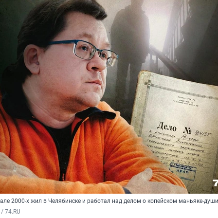
але 2000-х жил в Челябинске и работал над делом о копейском маньяке-душ
/ 74.RU