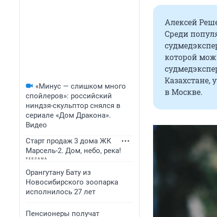
Алексей Реше
Среди попул
судмедэкспер
которой можн
судмедэкспер
Казахстане, 
«Минус — слишком много
в Москве.
спойлеров»: российский
ниндзя-скульптор снялся в
сериале «Дом Дракона».
Видео
Старт продаж 3 дома ЖК
Марсель-2. Дом, небо, река!
Орангутану Бату из
Новосибирского зоопарка
исполнилось 27 лет
Пенсионеры получат