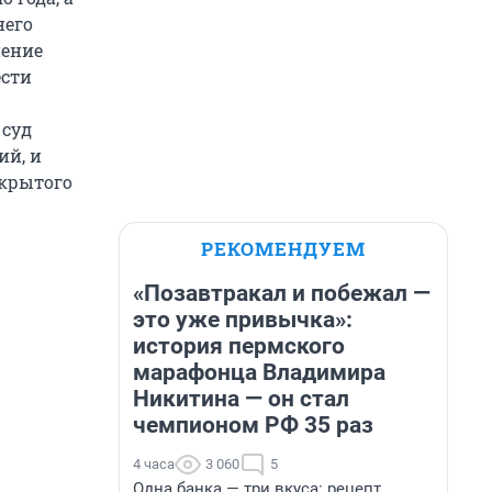
него
нение
ести
 суд
ий, и
акрытого
РЕКОМЕНДУЕМ
«Позавтракал и побежал —
это уже привычка»:
история пермского
марафонца Владимира
Никитина — он стал
чемпионом РФ 35 раз
4 часа
3 060
5
Одна банка — три вкуса: рецепт