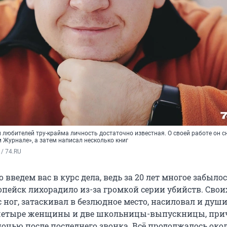
 любителей тру-крайма личность достаточно известная. О своей работе он 
 Журнале», а затем написал несколько книг
/ 74.RU
 введем вас в курс дела, ведь за 20 лет многое забылос
опейск лихорадило из-за громкой серии убийств. Свои
 ног, затаскивал в безлюдное место, насиловал и души
 четыре женщины и две школьницы-выпускницы, при
очью после последнего звонка. Всё продолжалось около