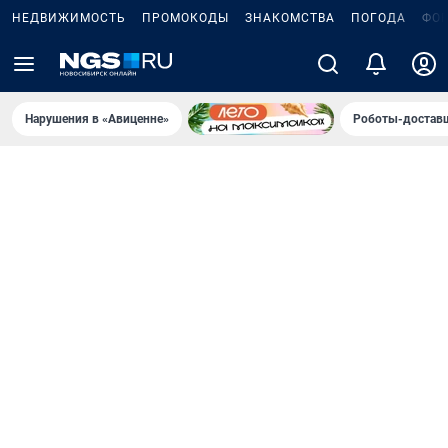
НЕДВИЖИМОСТЬ
ПРОМОКОДЫ
ЗНАКОМСТВА
ПОГОДА
ФО
Нарушения в «Авиценне»
Роботы-доставщ