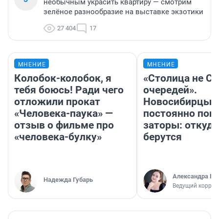
необычным украсить квартиру — смотрим
зелёное разнообразие на выставке экзотики
27 404
17
МНЕНИЕ
МНЕНИЕ
Колобок-колобок, я
«Столица не Си
тебя боюсь! Ради чего
очередей».
отложили прокат
Новосибирцы
«Человека-паука» —
постоянно поп
отзыв о фильме про
заторы: откуда
«человека-булку»
берутся
Александра Бр
Надежда Губарь
Ведущий коррес