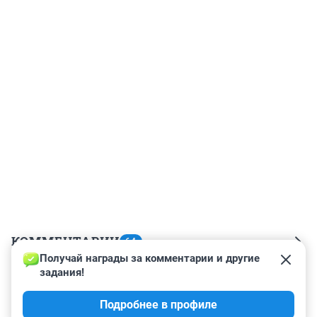
КОММЕНТАРИИ
64
Получай награды за комментарии и другие 
задания!
Гость
6 июля 2023, 07:37
Подробнее в профиле
Огого