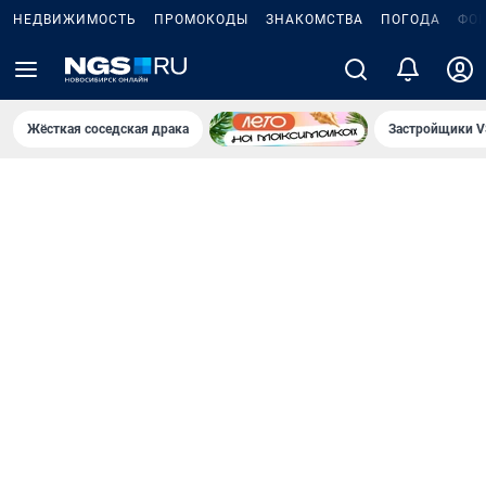
НЕДВИЖИМОСТЬ
ПРОМОКОДЫ
ЗНАКОМСТВА
ПОГОДА
ФО
Жёсткая соседская драка
Застройщики V