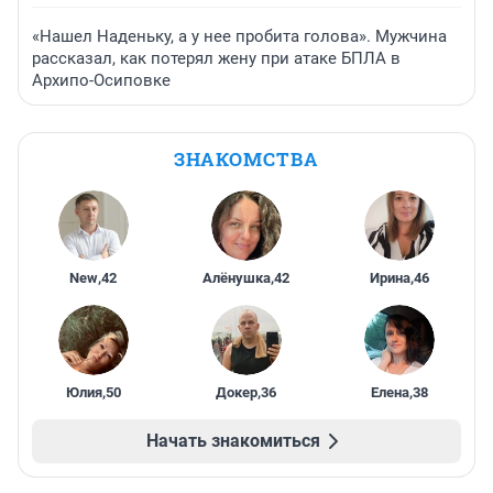
«Нашел Наденьку, а у нее пробита голова». Мужчина
рассказал, как потерял жену при атаке БПЛА в
Архипо-Осиповке
ЗНАКОМСТВА
New
,
42
Алёнушка
,
42
Ирина
,
46
Юлия
,
50
Докер
,
36
Елена
,
38
Начать знакомиться