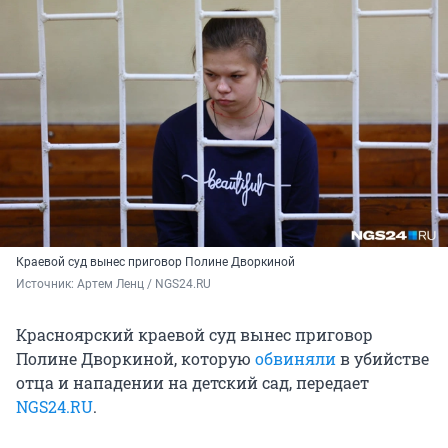
Краевой суд вынес приговор Полине Дворкиной
Источник: 
Артем Ленц / NGS24.RU
Красноярский краевой суд вынес приговор
Полине Дворкиной, которую
обвиняли
в убийстве
отца и нападении на детский сад, передает
NGS24.RU
.