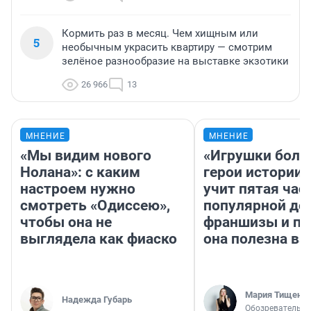
Кормить раз в месяц. Чем хищным или
5
необычным украсить квартиру — смотрим
зелёное разнообразие на выставке экзотики
26 966
13
МНЕНИЕ
МНЕНИЕ
«Мы видим нового
«Игрушки боль
Нолана»: с каким
герои истории»
настроем нужно
учит пятая час
смотреть «Одиссею»,
популярной де
чтобы она не
франшизы и п
выглядела как фиаско
она полезна в
Мария Тищенк
Надежда Губарь
Обозреватель