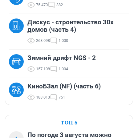
75 470
382
Дискус - строительство 30х
домов (часть 4)
268 098
1 000
Зимний дрифт NGS - 2
157 108
1 004
КиноБЗал (NF) (часть 6)
188 013
751
ТОП 5
По погоде 3 августа можно