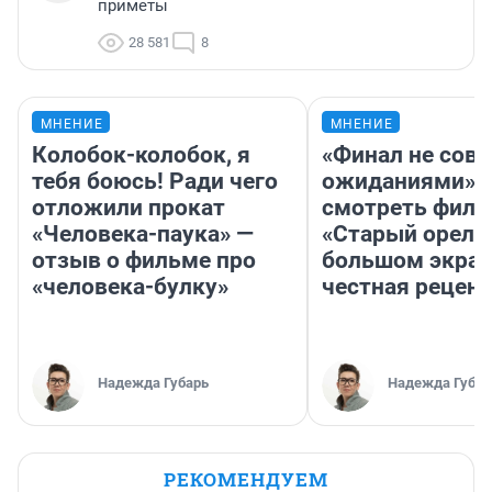
приметы
28 581
8
МНЕНИЕ
МНЕНИЕ
Колобок-колобок, я
«Финал не совп
тебя боюсь! Ради чего
ожиданиями»: 
отложили прокат
смотреть фил
«Человека-паука» —
«Старый орел» 
отзыв о фильме про
большом экран
«человека-булку»
честная рецен
Надежда Губарь
Надежда Губар
РЕКОМЕНДУЕМ