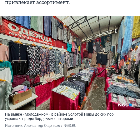
привлекает ассортимент.
На рынке «Молодежном» в районе Золотой Нивы до сих пор
украшают ряды бордовыми шторами
Источник: 
Александр Ощепков / NGS.RU