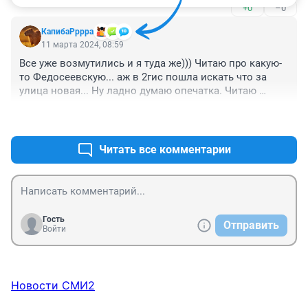
+0
–0
КапибаРррра
11 марта 2024, 08:59
Все уже возмутились и я туда же))) Читаю про какую-
то Федосеевскую... аж в 2гис пошла искать что за 
улица новая... Ну ладно думаю опечатка. Читаю 
дальше по тексту вроде норм - рынок - Молодежный, 
+0
–0
улица - Федосеева. Но к концу статьи рынок вдруг 
становится Федосеевским и опять ничего не 
понятно) Читайте и проверяйте, пожалуйста, что 
Читать все комментарии
публикуете.
Гость
Отправить
Войти
Новости СМИ2