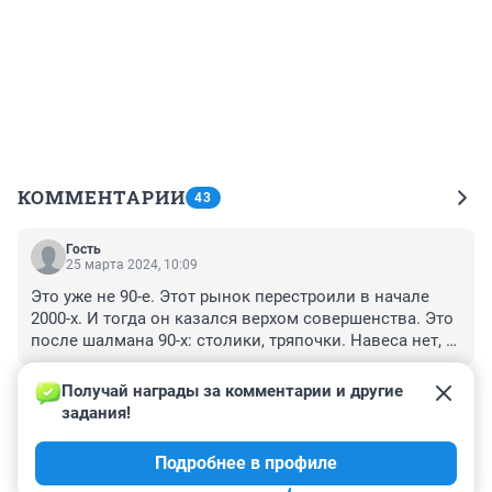
КОММЕНТАРИИ
43
Гость
25 марта 2024, 10:09
Это уже не 90-е. Этот рынок перестроили в начале 
2000-х. И тогда он казался верхом совершенства. Это 
после шалмана 90-х: столики, тряпочки. Навеса нет, 
плёнки над "прилавками".
+0
–0
Получай награды за комментарии и другие 
задания!
Гость
11 марта 2024, 22:55
Подробнее в профиле
Я не могу иначе