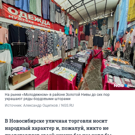
На рынке «Молодежном» в районе Золотой Нивы до сих пор
украшают ряды бордовыми шторами
Источник: 
Александр Ощепков / NGS.RU
В Новосибирске уличная торговля носит
народный характер и, пожалуй, никто не