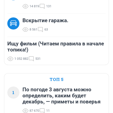
14 819
131
Вскрытие гаража.
8 561
63
Ищу фильм (Читаем правила в начале
топика!)
1 052 882
531
ТОП 5
По погоде 3 августа можно
1
определить, каким будет
декабрь, — приметы и поверья
87 670
11