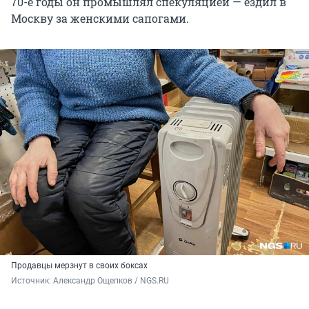
70-е годы он промышлял спекуляцией — ездил в
Москву за женскими сапогами.
Продавцы мерзнут в своих боксах
Источник: 
Александр Ощепков / NGS.RU