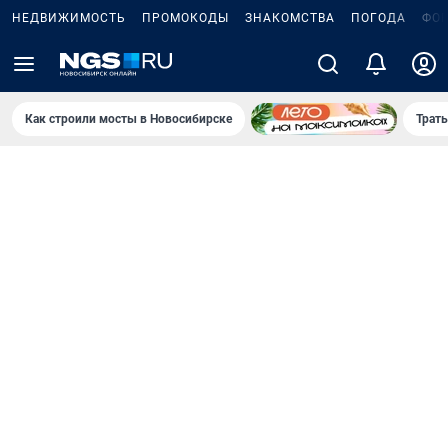
НЕДВИЖИМОСТЬ
ПРОМОКОДЫ
ЗНАКОМСТВА
ПОГОДА
ФО
Как строили мосты в Новосибирске
Траты