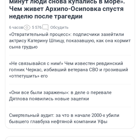
минут люди снова купались в море».
Чем живет Архипо-Осиповка спустя
неделю после трагедии
6 часов
5 576
Обсудить
«Отвратительный процесс»: подписчики захейтили
актрису Катерину Шпицу, показавшую, как она кормит
сына грудью
«Не связывайся с ним!» Чем известен ревдинский
гопник Черкас, избивший ветерана СВО и грозивший
«отпетушить» его
«Они все были заражены»: в деле о перевале
Дятлова появились новые зацепки
Смертельный аудит: за что в начале 2000-х убили
бывшего главбуха нефтяной компании Уфы