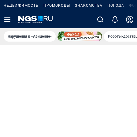
НЕДВИЖИМОСТЬ
ПРОМОКОДЫ
ЗНАКОМСТВА
ПОГОДА
ФО
Нарушения в «Авиценне»
Роботы-доставщ