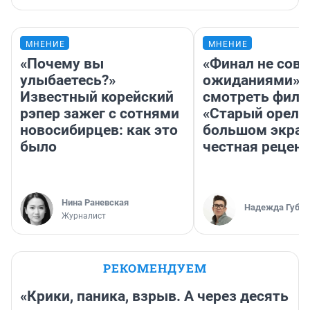
МНЕНИЕ
МНЕНИЕ
«Почему вы
«Финал не совп
улыбаетесь?»
ожиданиями»: 
Известный корейский
смотреть фил
рэпер зажег с сотнями
«Старый орел» 
новосибирцев: как это
большом экран
было
честная рецен
Нина Раневская
Надежда Губар
Журналист
РЕКОМЕНДУЕМ
«Крики, паника, взрыв. А через десять