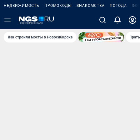
НЕДВИЖИМОСТЬ
ПРОМОКОДЫ
ЗНАКОМСТВА
ПОГОДА
ФО
Как строили мосты в Новосибирске
Траты