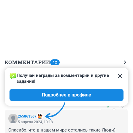
КОММЕНТАРИИ
42
Получай награды за комментарии и другие 
Гость
5 апреля 2024, 11:53
задания!
Ну и как? Замерзла до смерти в багажном отсеке, как 
Подробнее в профиле
обычно?
+0
–0
265861567
5 апреля 2024, 10:18
Спасибо, что в нашем мире остались такие Люди) 