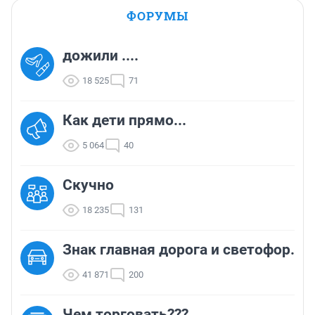
ФОРУМЫ
дожили ....
18 525
71
Как дети прямо...
5 064
40
Скучно
18 235
131
Знак главная дорога и светофор.
41 871
200
Чем торговать???