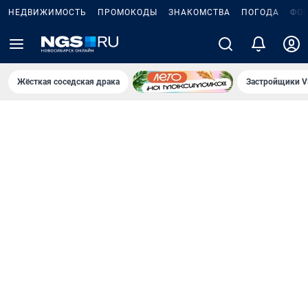
НЕДВИЖИМОСТЬ
ПРОМОКОДЫ
ЗНАКОМСТВА
ПОГОДА
ФО
Жёсткая соседская драка
Застройщики V