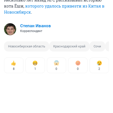
кота Ёши,
которого удалось привезти из Китая в
Новосибирск
.
Степан Иванов
Корреспондент
Новосибирская область
Краснодарский край
Сочи
Но
8
1
0
0
2