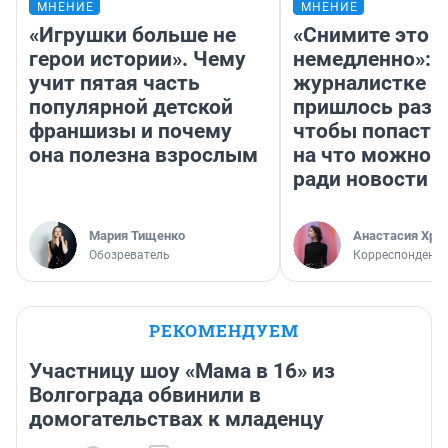
МНЕНИЕ
МНЕНИЕ
«Игрушки больше не
«Снимите это
герои истории». Чему
немедленно»:
учит пятая часть
журналистке Н
популярной детской
пришлось разд
франшизы и почему
чтобы попасть 
она полезна взрослым
на что можно 
ради новости
Мария Тищенко
Анастасия Хри
Обозреватель
Корреспондент
РЕКОМЕНДУЕМ
Участницу шоу «Мама в 16» из
Волгограда обвинили в
домогательствах к младенцу