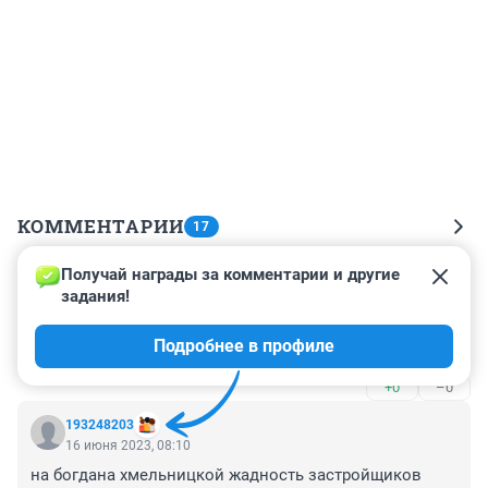
КОММЕНТАРИИ
17
Получай награды за комментарии и другие 
Гость
16 июня 2023, 20:18
задания!
По-моему больше похоже на Комбинацию, чем на 
Подробнее в профиле
Сектор Газа :)
+0
–0
193248203
16 июня 2023, 08:10
на богдана хмельницкой жадность застройщиков 