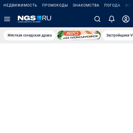
НЕДВИЖИМОСТЬ
ПРОМОКОДЫ
ЗНАКОМСТВА
ПОГОДА
ФО
Жёсткая соседская драка
Застройщики V