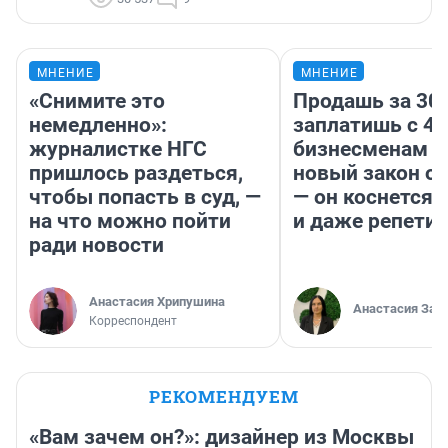
МНЕНИЕ
МНЕНИЕ
«Снимите это
Продашь за 300
немедленно»:
заплатишь с 40
журналистке НГС
бизнесменам г
пришлось раздеться,
новый закон о 
чтобы попасть в суд, —
— он коснется 
на что можно пойти
и даже репети
ради новости
Анастасия Хрипушина
Анастасия Зав
Корреспондент
РЕКОМЕНДУЕМ
«Вам зачем он?»: дизайнер из Москвы