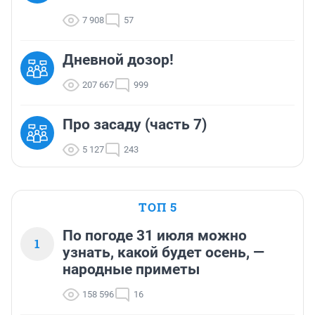
7 908
57
Дневной дозор!
207 667
999
Про засаду (часть 7)
5 127
243
ТОП 5
По погоде 31 июля можно
1
узнать, какой будет осень, —
народные приметы
158 596
16