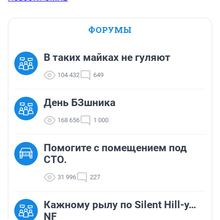
ФОРУМЫ
В таких майках не гуляют
104 432
649
День БЗшника
168 656
1 000
Помогите с помещением под
СТО.
31 996
227
Кажному рылу по Silent Hill-у…
NF