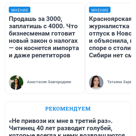
МНЕНИЕ
МНЕНИЕ
Продашь за 3000,
Красноярская
заплатишь с 4000. Что
журналистка п
бизнесменам готовит
отпуск в Ново
новый закон о налогах
и объяснила, п
— он коснется импорта
споре о столиц
и даже репетиторов
Сибири нет см
Анастасия Завгородняя
Татьяна Зарва
РЕКОМЕНДУЕМ
«Не привози их мне в третий раз».
Читинец 40 лет разводит голубей,
которые всегда к нему возвращаются