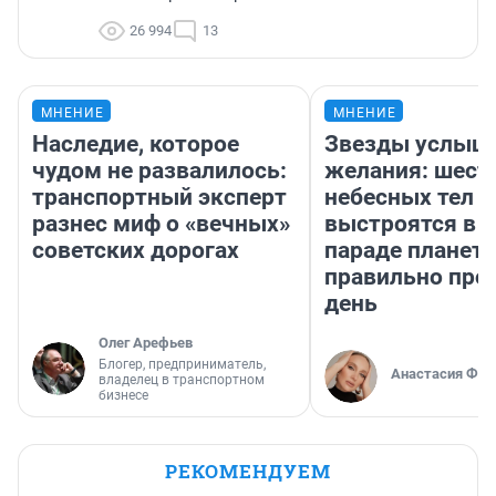
26 994
13
МНЕНИЕ
МНЕНИЕ
Наследие, которое
Звезды услыш
чудом не развалилось:
желания: шест
транспортный эксперт
небесных тел
разнес миф о «вечных»
выстроятся в 
советских дорогах
параде планет 
правильно про
день
Олег Арефьев
Блогер, предприниматель,
Анастасия Фил
владелец в транспортном
бизнесе
РЕКОМЕНДУЕМ