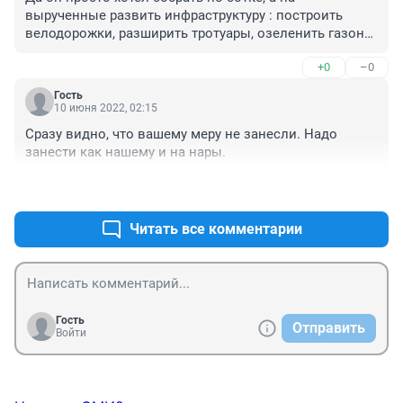
вырученные развить инфраструктуру : построить 
велодорожки, разширить тротуары, озеленить газоны, 
поставить урны, востановить асфальт и разметку, НО 
+0
–0
как обычно пришлось сложить все в погреб на даче - 
так надёжней будет. Все меры одинаковые - 
Гость
исключений нет
10 июня 2022, 02:15
Сразу видно, что вашему меру не занесли. Надо 
занести как нашему и на нары.
+0
–0
Читать все комментарии
Гость
Отправить
Войти