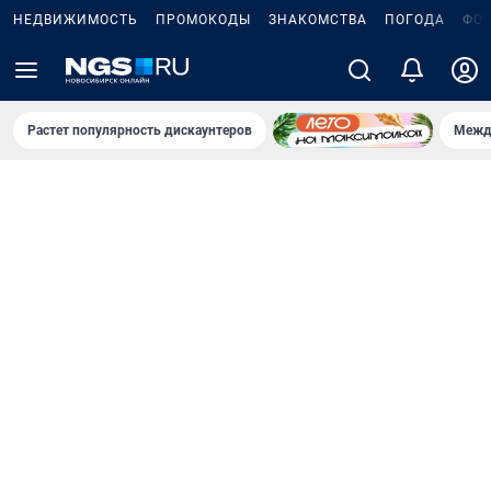
НЕДВИЖИМОСТЬ
ПРОМОКОДЫ
ЗНАКОМСТВА
ПОГОДА
ФО
Растет популярность дискаунтеров
Межд