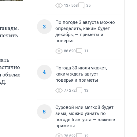
137 568
35
По погоде 3 августа можно
3
такады.
определить, каким будет
декабрь, — приметы и
спечить
поверья
86 620
11
вать
астично
Погода 30 июля укажет,
4
каким ждать август —
м объеме
поверья и приметы
АД.
77 272
13
Суровой или мягкой будет
5
зима, можно узнать по
погоде 5 августа — важные
приметы
75 522
12