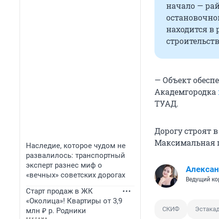
начало — ра
остановочной
находится в 
строительств
— Объект обесп
Академгородка
ТУАД.
Дорогу строят 
Максимальная 
Наследие, которое чудом не
развалилось: транспортный
эксперт разнес миф о
Алексан
«вечных» советских дорогах
Ведущий ко
Старт продаж в ЖК
«Околица»! Квартиры от 3,9
СКИФ
Эстака
млн ₽ р. Родники