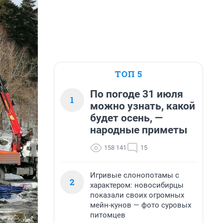
ТОП 5
По погоде 31 июля
1
можно узнать, какой
будет осень, —
народные приметы
158 141
15
Игривые слонопотамы с
2
характером: новосибирцы
показали своих огромных
мейн-кунов — фото суровых
питомцев