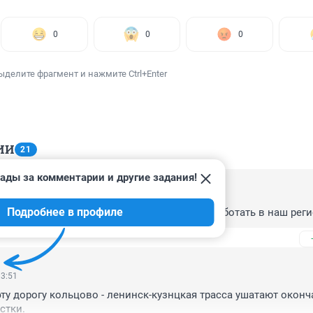
0
0
0
ыделите фрагмент и нажмите Ctrl+Enter
ИИ
21
ады за комментарии и другие задания!
19:22
Подробнее в профиле
дры где брать будете ? Кто поедет жить и работать в наш рег
13:51
эту дорогу кольцово - ленинск-кузнцкая трасса ушатают оконча
стки.