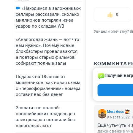
«Находимся в заложниках»:
селлеры рассказали, сколько
0
миллионов потеряли из-за
ударов по складам WB
Увидели опечатку? В
«Аналоговая жизнь — вот что
нам нужно». Почему новые
блокбастеры проваливаются,
а повторы старых фильмов
КОММЕНТАР
собирают полные залы
Получай нагр
Подарок на 18-летие от
Гость
9 марта 2022, 
мошенников: как новая схема
с «переоформлением» номера
Какой СКИФ ? Ка
оставит вас без денег
Заплатят по полной:
Мега босс
новосибирских владельцев
9 марта 2022, 
электрокаров оставили без
Ещё чуть-чуть и 
налоговых льгот
даже свежие уча