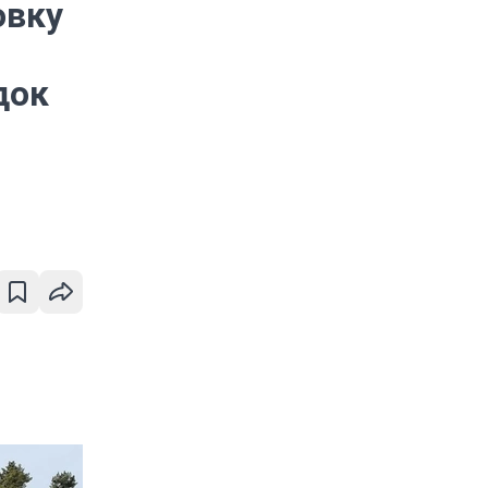
овку
док