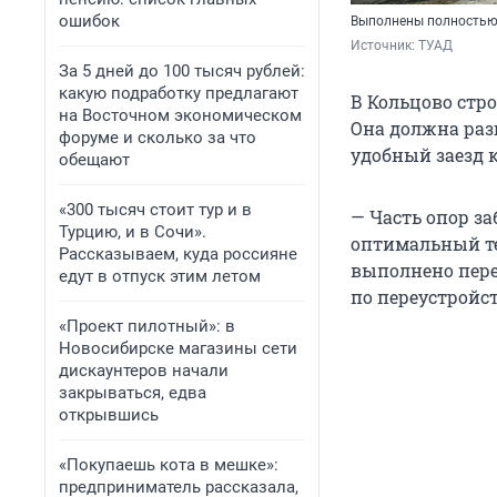
ошибок
Выполнены полностью 
Источник: 
ТУАД
За 5 дней до 100 тысяч рублей:
какую подработку предлагают
В Кольцово стр
на Восточном экономическом
Она должна раз
форуме и сколько за что
удобный заезд 
обещают
«300 тысяч стоит тур и в
— Часть опор з
Турцию, и в Сочи».
оптимальный те
Рассказываем, куда россияне
выполнено пере
едут в отпуск этим летом
по переустройс
«Проект пилотный»: в
Новосибирске магазины сети
дискаунтеров начали
закрываться, едва
открывшись
«Покупаешь кота в мешке»:
предприниматель рассказала,