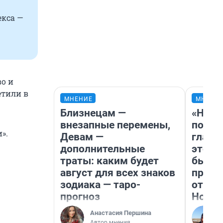
екса —
о и
етили в
МНЕНИЕ
МНЕНИ
Близнецам —
«Нико
внезапные перемены,
побед
».
Девам —
главн
дополнительные
этого
траты: каким будет
бьет 
август для всех знаков
прока
зодиака — таро-
отзыв
прогноз
Нолан
Анастасия Першина
Автор мнения