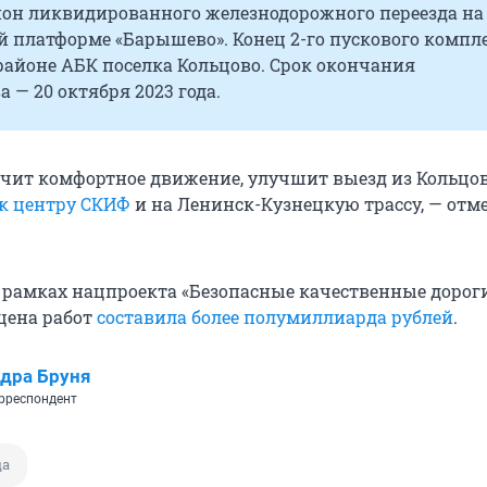
йон ликвидированного железнодорожного переезда на
 платформе «Барышево». Конец 2-го пускового компл
районе АБК поселка Кольцово. Срок окончания
а — 20 октября 2023 года.
ечит комфортное движение, улучшит выезд из Кольцов
к центру СКИФ
и на Ленинск-Кузнецкую трассу, — отм
в рамках нацпроекта «Безопасные качественные дороги
цена работ
составила более полумиллиарда рублей
.
дра Бруня
рреспондент
да