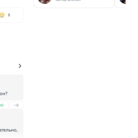
0
ион?
+0
–0
тельно, 