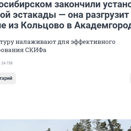
осибирском закончили устан
ой эстакады — она разгрузит
е из Кольцово в Академгоро
туру налаживают для эффективного
рования СКИФа
24 758
тарий