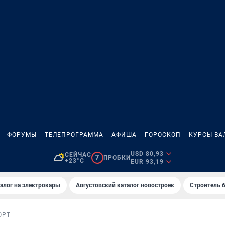
ФОРУМЫ
ТЕЛЕПРОГРАММА
АФИША
ГОРОСКОП
КУРСЫ ВА
USD 80,93
СЕЙЧАС
7
ПРОБКИ
+23°C
EUR 93,19
алог на электрокары
Августовский каталог новостроек
Строитель б
ОРТ