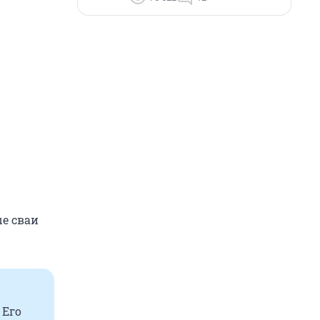
е сваи
 Его