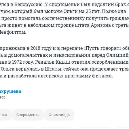
улся в Белоруссию. У спортсменки был недолгий брак 
чем, который был моложе Ольги на 25 лет. Позже она
о просто помогала соотечественнику получить гражда
ьга живет в небольшом городке штата Аризона с трет
енфилтом.
приезжала в 2018 году и в передаче «Пусть говорят» о
а в домогательствах и изнасиловании перед Олимпи
не в 1972 году. Ренальд Кныш ответил оскорблениями.
о. Ольга вернулась в Штаты, сейчас она продолжает тр
 и разработала авторскую программу фитнеса.
ахрушева
тор
порт
Спортсменка
Олимпиада