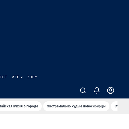
ЛЮТ
ИГРЫ
ZODY
тайская кухня в городе
Экстремально худые новосибирцы
Старт те