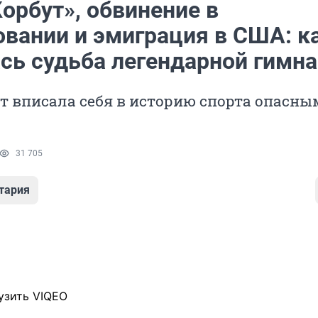
орбут», обвинение в
овании и эмиграция в США: к
сь судьба легендарной гимна
т вписала себя в историю спорта опасн
31 705
тария
узить VIQEO