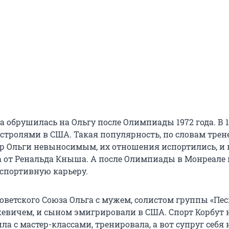
 обрушилась на Ольгу после Олимпиады 1972 года. В 1
стролями в США. Такая популярность, по словам трене
ер Ольги невыносимым, их отношения испортились, и 
 от Ренальда Кныша. А после Олимпиады в Монреале в
 спортивную карьеру.
Советского Союза Ольга с мужем, солистом группы «Пе
евичем, и сыном эмигрировали в США. Спорт Корбут 
ила с мастер-классами, тренировала, а вот супруг себя