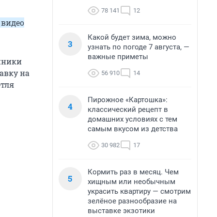
78 141
12
 видео
Какой будет зима, можно
3
узнать по погоде 7 августа, —
важные приметы
нники
авку на
56 910
14
етля
Пирожное «Картошка»:
4
классический рецепт в
домашних условиях с тем
самым вкусом из детства
30 982
17
Кормить раз в месяц. Чем
5
хищным или необычным
украсить квартиру — смотрим
зелёное разнообразие на
выставке экзотики