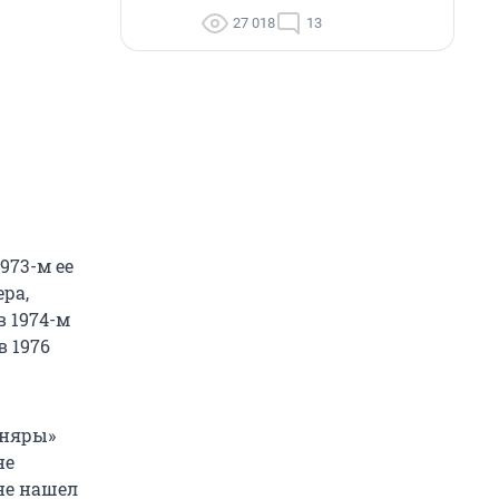
27 018
13
973-м ее
ра,
в 1974-м
 1976
сняры»
не
 не нашел