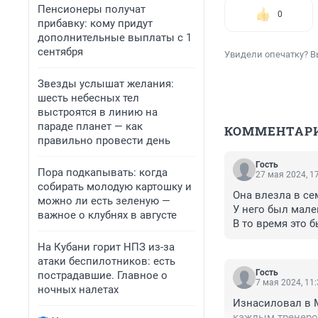
Пенсионеры получат
0
прибавку: кому придут
дополнительные выплаты с 1
сентября
Увидели опечатку? В
Звезды услышат желания:
шесть небесных тел
выстроятся в линию на
параде планет — как
КОММЕНТАР
правильно провести день
Гость
Пора подкапывать: когда
27 мая 2024, 1
собирать молодую картошку и
Она влезла в се
можно ли есть зеленую —
У него был мале
важное о клубнях в августе
В то время это б
Оставить ребенка
На Кубани горит НПЗ из-за
Вот и ответ

атаки беспилотников: есть
Пройдет по тру
Гость
пострадавшие. Главное о
7 мая 2024, 11
ночных налетах
Изнасиловал в М
каждым тренером