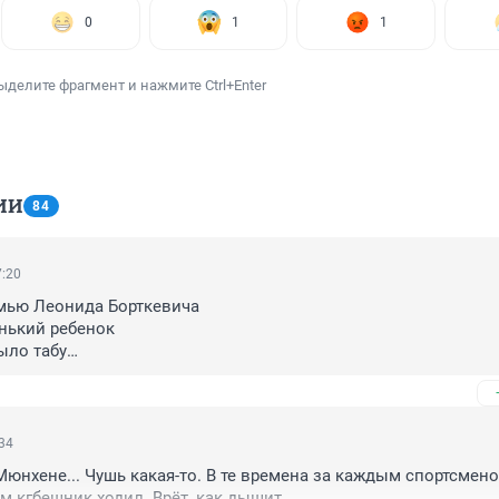
0
1
1
ыделите фрагмент и нажмите Ctrl+Enter
ИИ
84
7:20
мью Леонида Борткевича

нький ребенок

ыло табу

 без отца

пам
:34
юнхене... Чушь какая-то. В те времена за каждым спортсменом
 кгбешник ходил. Врёт, как дышит.