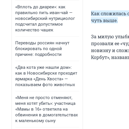
«Вплоть до диареи»: как
правильно пить иван-чай —
Как сложилась с
новосибирский нутрициолог
чуть выше.
подсчитал допустимое
количество чашек
За милую улыбк
Переводы россиян начнут
прозвали ее «чу
блокировать по одной
новизну и слож
причине: подробности
Корбут», назван
«Два кота уже нашли дом»:
как в Новосибирске проходит
ярмарка «День Хвоста» —
показываем фото животных
«Меня не просто отменяют,
меня хотят убить»: участница
«Мамы в 16» ответила на
обвинения в домогательствах
к маленькому сыну