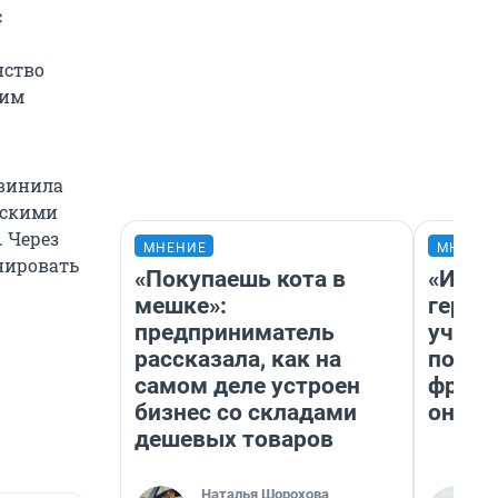
с
нство
ьим
бвинила
йскими
 Через
МНЕНИЕ
МНЕНИ
енировать
«Покупаешь кота в
«Игру
мешке»:
герои
предприниматель
учит 
рассказала, как на
попул
самом деле устроен
франш
бизнес со складами
она п
дешевых товаров
Наталья Шорохова