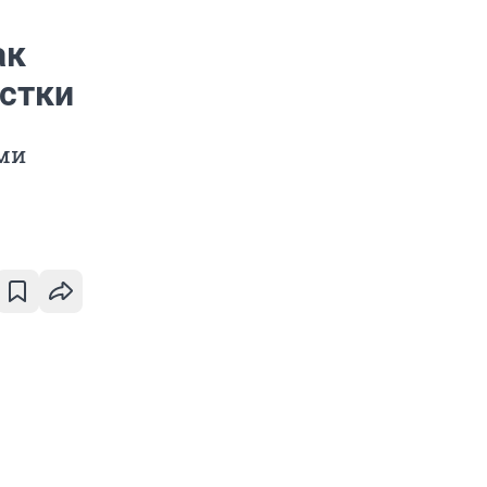
ак
стки
ыми