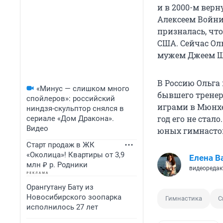
и в 2000-м верн
Алексеем Войни
призналась, чт
США. Сейчас Ол
мужем Джеем Ш
В Россию Ольга 
«Минус — слишком много
бывшего тренер
спойлеров»: российский
играми в Мюнхе
ниндзя-скульптор снялся в
год его не стал
сериале «Дом Дракона».
Видео
юных гимнасток
Старт продаж в ЖК
«Околица»! Квартиры от 3,9
Елена В
млн ₽ р. Родники
видеоредак
Орангутану Бату из
Новосибирского зоопарка
Гимнастика
С
исполнилось 27 лет