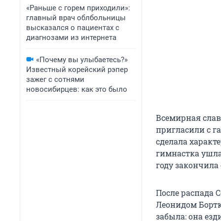
«Раньше с горем приходили»:
главный врач облбольницы
высказался о пациентах с
диагнозами из интернета
«Почему вы улыбаетесь?»
Известный корейский рэпер
зажег с сотнями
новосибирцев: как это было
Всемирная слава
пригласили с га
сделала характ
гимнастка ушла
году закончила
После распада 
Леонидом Бортк
забыла: она езд