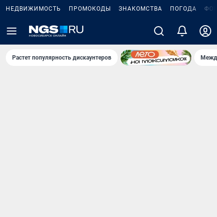
НЕДВИЖИМОСТЬ
ПРОМОКОДЫ
ЗНАКОМСТВА
ПОГОДА
ФО
Растет популярность дискаунтеров
Межд