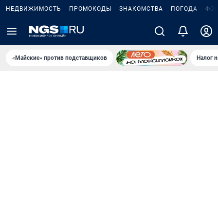
НЕДВИЖИМОСТЬ
ПРОМОКОДЫ
ЗНАКОМСТВА
ПОГОДА
ФО
«Майские» против подставщиков
Налог 