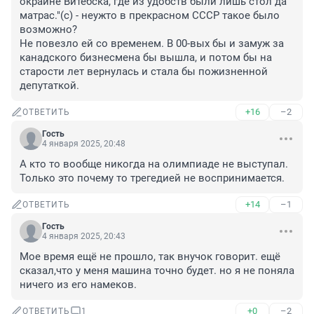
окраине Витебска, где из удобств были лишь стол да 
матрас."(с) - неужто в прекрасном СССР такое было 
возможно?

Не повезло ей со временем. В 00-вых бы и замуж за 
канадского бизнесмена бы вышла, и потом бы на 
старости лет вернулась и стала бы пожизненной 
депутаткой.
+16
–2
ОТВЕТИТЬ
Гость
4 января 2025, 20:48
А кто то вообще никогда на олимпиаде не выступал. 
Только это почему то трегедией не воспринимается.
+14
–1
ОТВЕТИТЬ
Гость
4 января 2025, 20:43
Мое время ещё не прошло, так внучок говорит. ещё 
сказал,что у меня машина точно будет. но я не поняла 
ничего из его намеков.
+0
–2
ОТВЕТИТЬ
1