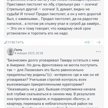
Приставил пистолет ко лбу, стрельнул раз — осечка! 
Стрельнул другой — осечка! Э, думает, видно не 
судьба! И точно! Продал пистолет, а он у него дорогой 
был, с каменьями… Продал пистолет, да на радостях 
напился… а потом уж спьяну упал в сугроб да замёрз…

— Это он к тому говорит, что каждому свой срок 
установлен и торопить его не надо.
+15
–0
ОТВЕТИТЬ
Гость
4 января 2025, 20:58
"Бизнесмен долго уговаривал Тамару остаться с ним 
в Америке. Но дочь фронтовика не могла поступить 
так — для Лазакович это было равносильно 
предательству родины"(с) - интересно где и как он её 
уговаривал? Учитывая строгий контроль всех 
выезжающих прикрепленными кураторами?

"Оказавшись не у дел, бывшая спортсменка начала 
всё глубже скатываться в синюю яму. В результате 
она пропила и медали, и подаренную «Волгу», и 
квартиру, переехала в неблагополучный район на 