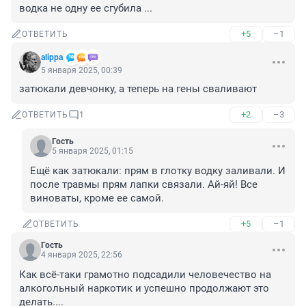
водка не одну ее сгубила ...
+5
–1
ОТВЕТИТЬ
alippa
5 января 2025, 00:39
затюкали девчонку, а теперь на гены сваливают
+2
–3
ОТВЕТИТЬ
1
Гость
5 января 2025, 01:15
Ещё как затюкали: прям в глотку водку заливали. И 
после травмы прям лапки связали. Ай-яй! Все 
виноваты, кроме ее самой.
+5
–1
ОТВЕТИТЬ
Гость
4 января 2025, 22:56
Как всё-таки грамотно подсадили человечество на 
алкогольный наркотик и успешно продолжают это 
делать....