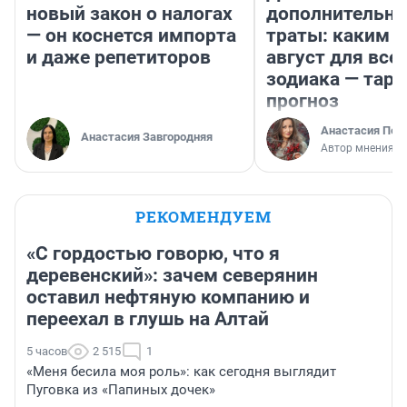
новый закон о налогах
дополнительн
— он коснется импорта
траты: каким б
и даже репетиторов
август для все
зодиака — таро
прогноз
Анастасия Пер
Анастасия Завгородняя
Автор мнения
РЕКОМЕНДУЕМ
«С гордостью говорю, что я
деревенский»: зачем северянин
оставил нефтяную компанию и
переехал в глушь на Алтай
5 часов
2 515
1
«Меня бесила моя роль»: как сегодня выглядит
Пуговка из «Папиных дочек»