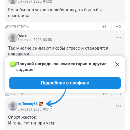
5 января 2025, 04:32
Если бы она уехала к любовнику, то была бы 
счастлива.
+3
–0
ОТВЕТИТЬ
Гость
5 января 2025, 03:58
Так многие снимают якобы стресс и становятся 
алкашами. 

Снимать стресс можно без алкоголя сотнями 
Получай награды за комментарии и другие 
способов, но так легче: напился, в забытьи , а уж что 
задания!
будет потом, об этом не думают. 

Трезвость никому ещё не сделала плохого. От 
Подробнее в профиле
трезвости только хорошее.
+5
–0
ОТВЕТИТЬ
ex_Tommy58
5 января 2025, 03:17
Спорт жесток.

И гены тут ни при чем