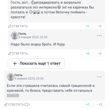
Гость, вот...☝️деградировать и морально 
разлагаться это интересно😆 эх! на карачках бы 
ползать и 🤢🤮🤮 а потом белочку поймать - 
красота!
+1
–0
ОТВЕТИТЬ
Гость
4 января 2025, 22:50
Надо было водку брать. И Куру.
+3
–0
ОТВЕТИТЬ
Показать ещё 1 ответ
Гость
4 января 2025, 20:28
Если эта страшила считалась самой грациозной и 
красивой, то боюсь представить себе остальных 
))))))))))
+7
–12
ОТВЕТИТЬ
1