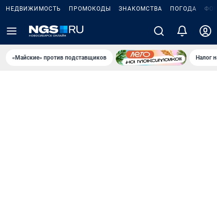
НЕДВИЖИМОСТЬ
ПРОМОКОДЫ
ЗНАКОМСТВА
ПОГОДА
ФО
«Майские» против подставщиков
Налог 