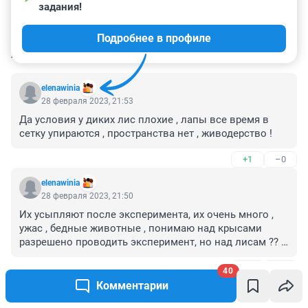
задания!
Подробнее в профиле
КОММЕНТАРИИ
40
elenawinia
28 февраля 2023, 21:53
Да условия у диких лис плохие , лапы все время в 
сетку упираются , пространства нет , живодерство !
+1
–0
elenawinia
28 февраля 2023, 21:50
Их усыпляют после эксперимента, их очень много , 
ужас , бедные животные , понимаю над крысами 
разрешено проводить эксперимент, но над лисам ?? Я 
была в шоке
+0
–0
40
Комментарии
Гость
17 августа 2022, 18:26