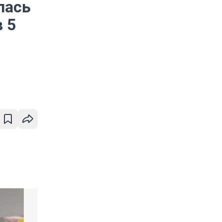
лась
 5