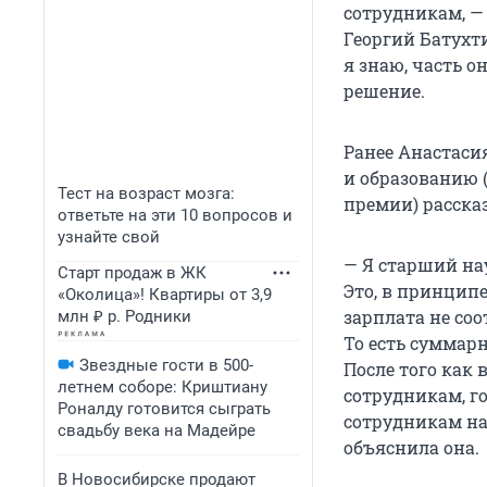
сотрудникам, —
Георгий Батухт
я знаю, часть о
решение.
Ранее Анастасия
и образованию (
Тест на возраст мозга:
премии) расска
ответьте на эти 10 вопросов и
узнайте свой
— Я старший на
Старт продаж в ЖК
Это, в принципе
«Околица»! Квартиры от 3,9
зарплата не соо
млн ₽ р. Родники
То есть суммар
Звездные гости в 500-
После того как
летнем соборе: Криштиану
сотрудникам, го
Роналду готовится сыграть
сотрудникам на
свадьбу века на Мадейре
объяснила она.
В Новосибирске продают