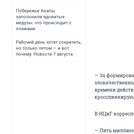
Побережье Анапы
заполонили ядовитые
медузы: что происходит с
пляжами
Рабочий день хотят сократить,
но только летом — и вот
почему. Новости 7 августа
— За формирова
злокачественны
времени дейст
кросслинкирующ
В ИЦиГ корресп
— Пять миллион