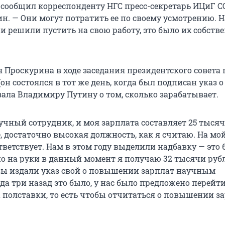
 сообщил корреспонденту НГС пресс-секретарь ИЦиГ С
ин. — Они могут потратить ее по своему усмотрению. 
ни решили пустить на свою работу, это было их собств
 Проскурина в ходе заседания президентского совета 
он состоялся в тот же день, когда был подписан указ 
зала Владимиру Путину о том, сколько зарабатывает.
учный сотрудник, и моя зарплата составляет 25 тысяч
, достаточно высокая должность, как я считаю. На мой
тветствует. Нам в этом году выделили надбавку — это 
но на руки в данный момент я получаю 32 тысячи руб
 вы издали указ свой о повышении зарплат научным
да три назад это было, у нас было предложено перейт
 полставки, то есть чтобы отчитаться о повышении за