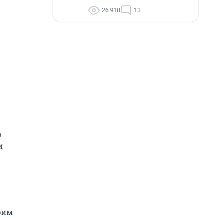
26 918
13
о
и
оим