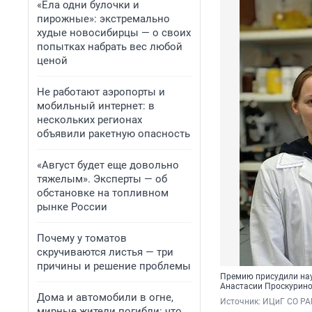
«Ела одни булочки и
пирожные»: экстремально
худые новосибирцы — о своих
попытках набрать вес любой
ценой
Не работают аэропорты и
мобильный интернет: в
нескольких регионах
объявили ракетную опасность
«Август будет еще довольно
тяжелым». Эксперты — об
обстановке на топливном
рынке России
Почему у томатов
скручиваются листья — три
причины и решение проблемы
Премию присудили нау
Анастасии Проскурино
Дома и автомобили в огне,
Источник: 
ИЦиГ СО РА
мирные жители погибли: что