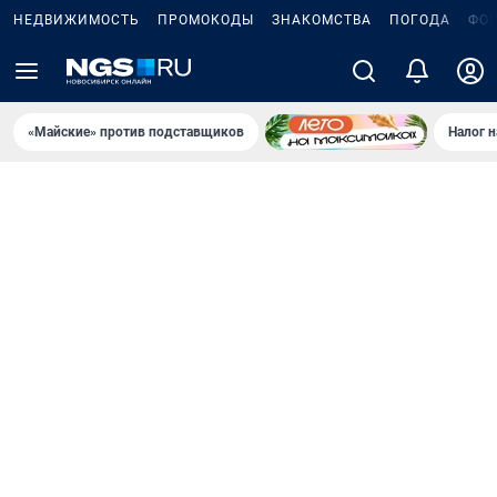
НЕДВИЖИМОСТЬ
ПРОМОКОДЫ
ЗНАКОМСТВА
ПОГОДА
ФО
«Майские» против подставщиков
Налог 