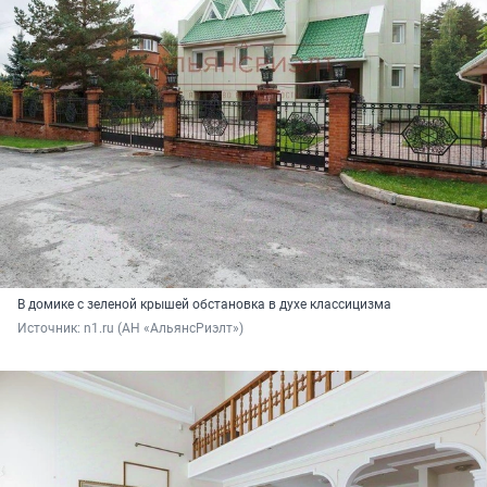
В домике с зеленой крышей обстановка в духе классицизма
Источник: 
n1.ru (АН «АльянсРиэлт»)