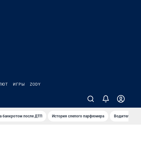
ЛЮТ
ИГРЫ
ZODY
а банкротом после ДТП
История слепого парфюмера
Водители пер