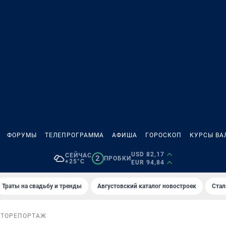
ФОРУМЫ
ТЕЛЕПРОГРАММА
АФИША
ГОРОСКОП
КУРСЫ ВА
USD 82,17
СЕЙЧАС
2
ПРОБКИ
+25°C
EUR 94,84
Траты на свадьбу и тренды
Августовский каталог новостроек
Стал
ОТОРЕПОРТАЖ