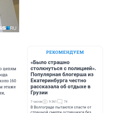
РЕКОМЕНДУЕМ
«Было страшно
столкнуться с полицией».
по цепям
Популярная блогерша из
вода
Екатеринбурга честно
коло 160
рассказала об отдыхе в
м этаже
Грузии
ни,
7 часов
9 361
74
В Волгограде пытаются спасти от
страшной смерти оставшихся без