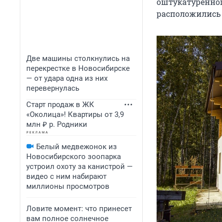
оштукатуренног
расположились 
Две машины столкнулись на
перекрестке в Новосибирске
— от удара одна из них
перевернулась
Старт продаж в ЖК
«Околица»! Квартиры от 3,9
млн ₽ р. Родники
Белый медвежонок из
Новосибирского зоопарка
устроил охоту за канистрой —
видео с ним набирают
миллионы просмотров
Ловите момент: что принесет
вам полное солнечное