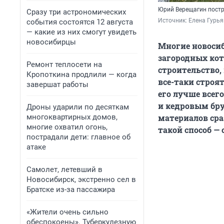
Юрий Верещагин постр
Сразу три астрономических
Источник: 
Елена Гурь
события состоятся 12 августа
— какие из них смогут увидеть
новосибирцы
Многие новосиб
загородных кот
Ремонт теплосети на
строительство, 
Кропоткина продлили — когда
все-таки строя
завершат работы
его лучше всег
и кедровым бру
Дроны ударили по десяткам
многоквартирных домов,
материалов сраз
многие охватил огонь,
такой способ —
пострадали дети: главное об
атаке
Самолет, летевший в
Новосибирск, экстренно сел в
Братске из-за пассажира
«Жители очень сильно
обеспокоены». Туберкулезную