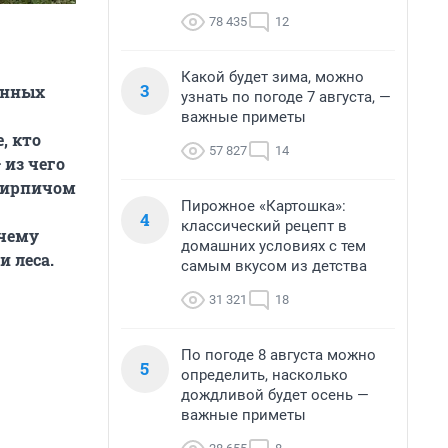
78 435
12
Какой будет зима, можно
3
енных
узнать по погоде 7 августа, —
важные приметы
, кто
57 827
14
 из чего
 кирпичом
Пирожное «Картошка»:
4
классический рецепт в
очему
домашних условиях с тем
и леса.
самым вкусом из детства
31 321
18
По погоде 8 августа можно
5
определить, насколько
дождливой будет осень —
важные приметы