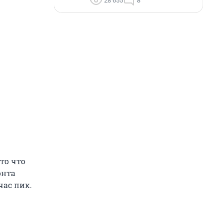
28 655
8
то что
онта
час пик.