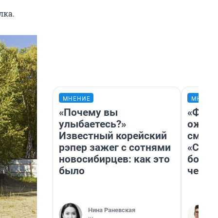
лка.
МНЕНИЕ
МНЕНИ
«Почему вы
«Фина
улыбаетесь?»
ожида
Известный корейский
смотр
рэпер зажег с сотнями
«Стар
новосибирцев: как это
больш
было
честн
Нина Раневская