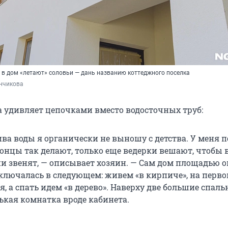
в дом «летают» соловьи — дань названию коттеджного поселка
инчикова
 удивляет цепочками вместо водосточных труб:
ива воды я органически не выношу с детства. У меня 
понцы так делают, только еще ведерки вешают, чтобы 
ни звенят, — описывает хозяин. — Сам дом площадью о
аключалась в следующем: живем «в кирпиче», на перво
я, а спать идем «в дерево». Наверху две большие спаль
ькая комнатка вроде кабинета.