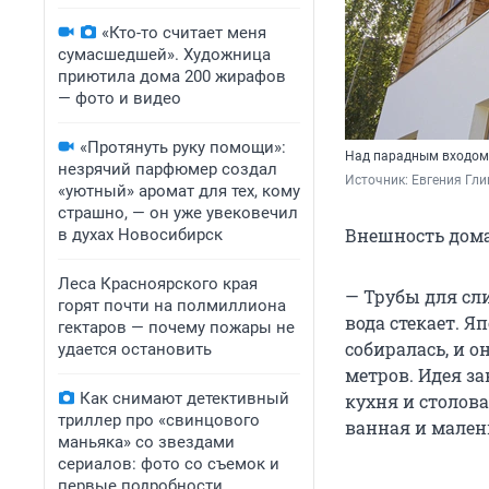
«Кто-то считает меня
сумасшедшей». Художница
приютила дома 200 жирафов
— фото и видео
«Протянуть руку помощи»:
Над парадным входом 
незрячий парфюмер создал
Источник: 
Евгения Гл
«уютный» аромат для тех, кому
страшно, — он уже увековечил
Внешность дома
в духах Новосибирск
Леса Красноярского края
— Трубы для сл
горят почти на полмиллиона
вода стекает. Я
гектаров — почему пожары не
собиралась, и о
удается остановить
метров. Идея з
Как снимают детективный
кухня и столова
триллер про «свинцового
ванная и мален
маньяка» со звездами
сериалов: фото со съемок и
первые подробности