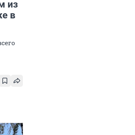
м из
же в
всего