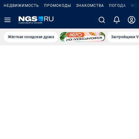
НЕДВИЖИМОСТЬ
ПРОМОКОДЫ
ЗНАКОМСТВА
ПОГОДА
ФО
Жёсткая соседская драка
Застройщики V