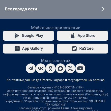
Все города сети
Мобильное приложение
Google Play
App Store
App Gallery
RuStore
Мы в соцсетях
Контактные данные для Роскомнадзора и государственных органов
Сетевое издание «НГС.НОВОСТИ» (18+)
Зарегистрировано Федеральной службой по надзору в сфере связи,
информационных технологий и массовых коммуникаций (Роскомнадзор)
Регистрационный номер ЭЛ № ФС 77— 84683
Учредитель: Общество с ограниченной ответственностью "ИНТЕРНЕТ
ТЕХНОЛОГИИ"
Главный редактор: Громкова Елена Александровна