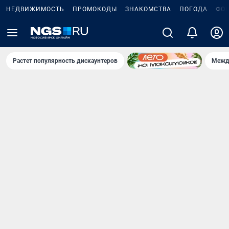
НЕДВИЖИМОСТЬ
ПРОМОКОДЫ
ЗНАКОМСТВА
ПОГОДА
ФО
Растет популярность дискаунтеров
Межд