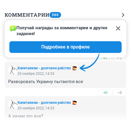
КОММЕНТАРИИ
360
Получай награды за комментарии и другие 
Гость
20 ноября 2022, 17:13
задания!
Участников сво НАТО попросило покинуть Украину 
Подробнее в профиле
до 1 декабря.
+1
–1
Капитализм - долговое рабство
20 ноября 2022, 14:33
Разворовать Украину пытаются все
+0
–0
Капитализм - долговое рабство
20 ноября 2022, 14:25
А зачем это все?
+0
–0