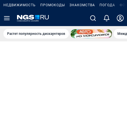
НЕДВИЖИМОСТЬ
ПРОМОКОДЫ
ЗНАКОМСТВА
ПОГОДА
ФО
Растет популярность дискаунтеров
Межд