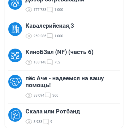
177 733
1 000
Кавалерийская,3
269 286
1 000
КиноБЗал (NF) (часть 6)
188 148
752
пёс Аче - надеемся на вашу
помощь!
88 094
366
Скала или Ротбанд
3 933
9