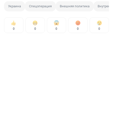
Украина
Спецоперация
Внешняя политика
Внутренн
0
0
0
0
0