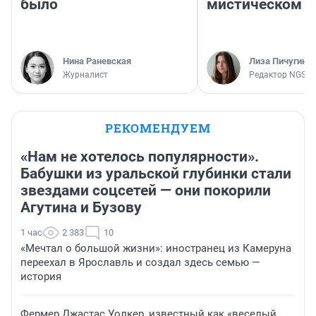
было
мистическом о
Нина Раневская
Лиза Пичугина
Журналист
Редактор NGS.R
РЕКОМЕНДУЕМ
«Нам не хотелось популярности».
Бабушки из уральской глубинки стали
звездами соцсетей — они покорили
Агутина и Бузову
1 час
2 383
10
«Мечтал о большой жизни»: иностранец из Камеруна
переехал в Ярославль и создал здесь семью —
история
Фермер Джастас Уолкер, известный как «веселый