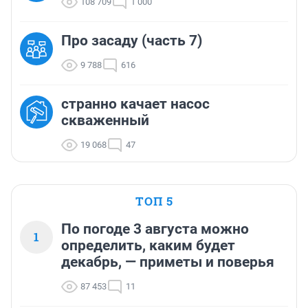
108 709
1 000
Про засаду (часть 7)
9 788
616
странно качает насос
скваженный
19 068
47
ТОП 5
По погоде 3 августа можно
1
определить, каким будет
декабрь, — приметы и поверья
87 453
11