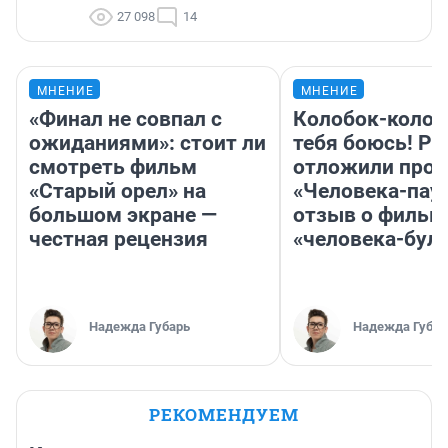
27 098
14
МНЕНИЕ
МНЕНИЕ
«Финал не совпал с
Колобок-колобо
ожиданиями»: стоит ли
тебя боюсь! Ра
смотреть фильм
отложили прок
«Старый орел» на
«Человека-пау
большом экране —
отзыв о фильм
честная рецензия
«человека-бул
Надежда Губарь
Надежда Губар
РЕКОМЕНДУЕМ