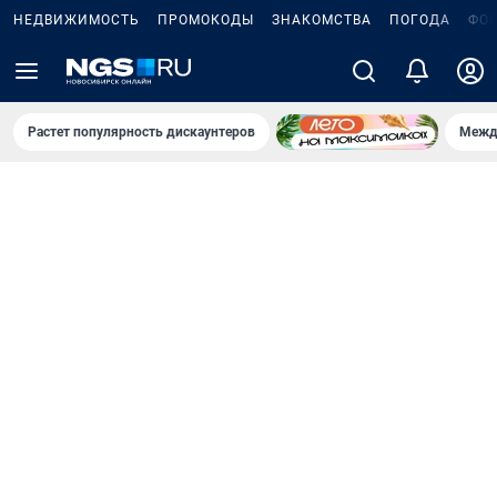
НЕДВИЖИМОСТЬ
ПРОМОКОДЫ
ЗНАКОМСТВА
ПОГОДА
ФО
Растет популярность дискаунтеров
Межд