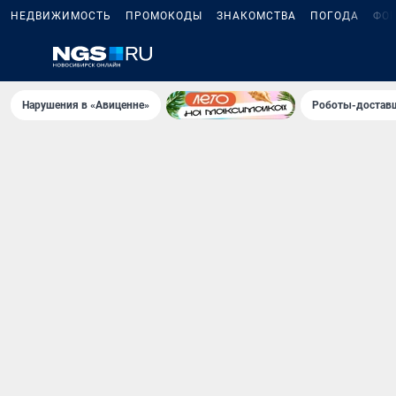
НЕДВИЖИМОСТЬ
ПРОМОКОДЫ
ЗНАКОМСТВА
ПОГОДА
ФО
Нарушения в «Авиценне»
Роботы-доставщ