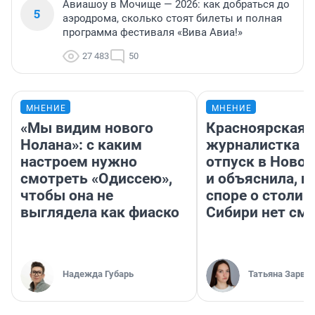
Авиашоу в Мочище — 2026: как добраться до
5
аэродрома, сколько стоят билеты и полная
программа фестиваля «Вива Авиа!»
27 483
50
МНЕНИЕ
МНЕНИЕ
«Мы видим нового
Красноярская
Нолана»: с каким
журналистка п
настроем нужно
отпуск в Ново
смотреть «Одиссею»,
и объяснила, п
чтобы она не
споре о столиц
выглядела как фиаско
Сибири нет см
Надежда Губарь
Татьяна Зарва