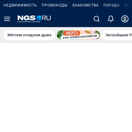
НЕДВИЖИМОСТЬ
ПРОМОКОДЫ
ЗНАКОМСТВА
ПОГОДА
ФО
Жёсткая соседская драка
Застройщики V