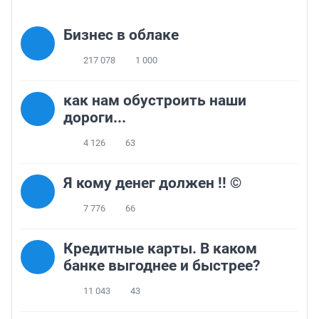
Бизнес в облаке
217 078
1 000
как нам обустроить наши
дороги...
4 126
63
Я кому денег должен !! ©
7 776
66
Кредитные карты. В каком
банке выгоднее и быстрее?
11 043
43