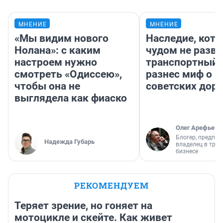
МНЕНИЕ
МНЕНИЕ
«Мы видим нового
Наследие, кото
Нолана»: с каким
чудом не разва
настроем нужно
транспортный 
смотреть «Одиссею»,
разнес миф о 
чтобы она не
советских доро
выглядела как фиаско
Олег Арефьев
Блогер, предпри
Надежда Губарь
владелец в тра
бизнесе
РЕКОМЕНДУЕМ
Теряет зрение, но гоняет на
мотоцикле и скейте. Как живет