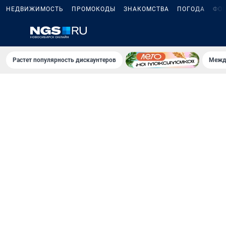
НЕДВИЖИМОСТЬ
ПРОМОКОДЫ
ЗНАКОМСТВА
ПОГОДА
ФО
Растет популярность дискаунтеров
Межд