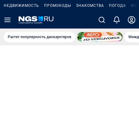
НЕДВИЖИМОСТЬ
ПРОМОКОДЫ
ЗНАКОМСТВА
ПОГОДА
ФО
Растет популярность дискаунтеров
Межд