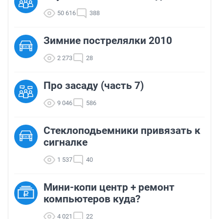
50 616
388
Зимние пострелялки 2010
2 273
28
Про засаду (часть 7)
9 046
586
Стеклоподьемники привязать к
сигналке
1 537
40
Мини-копи центр + ремонт
компьютеров куда?
4 021
22