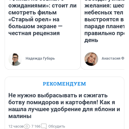
ожиданиями»: стоит ли
желания: шест
смотреть фильм
небесных тел
«Старый орел» на
выстроятся в 
большом экране —
параде планет 
честная рецензия
правильно про
день
Надежда Губарь
Анастасия Фил
РЕКОМЕНДУЕМ
Не нужно выбрасывать и сжигать
ботву помидоров и картофеля! Как я
нашла лучшее удобрение для яблони и
малины
12 часов
7 166
Обсудить