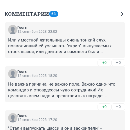
КОММЕНТАРИИ
63
Гость
12 сентября 2023, 22:02
Или у местной жительницы очень тонкий слух, 
позволивший ей услышать "скрип" выпускаемых 
стоек шасси, или двигатели самолета были 
выключены, а сам он летел так "незенько-незенько".
+0
–0
Гость
12 сентября 2023, 18:20
Не важна причина, не важно поле. Важно одно- что 
командир и стюардессы чудо сотрудники! Их 
целовать всем надо и представить к награде! 
Умнички
+0
–0
Гость
12 сентября 2023, 17:20
"Стали выпускать шасси и они заскрипели" - 