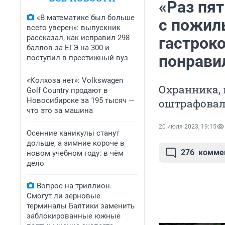
«Раз пя
«В математике был больше
с пожил
всего уверен»: выпускник
рассказал, как исправил 298
гастрок
баллов за ЕГЭ на 300 и
понрави
поступил в престижный вуз
«Колхоза нет»: Volkswagen
Охранника, 
Golf Сountry продают в
Новосибирске за 195 тысяч —
оштрафова
что это за машина
20 июля 2023, 19:15
Осенние каникулы станут
дольше, а зимние короче в
276
комме
новом учебном году: в чём
дело
Вопрос на триллион.
Смогут ли зерновые
терминалы Балтики заменить
заблокированные южные