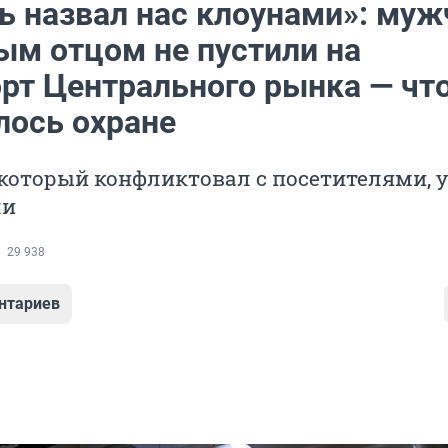
ть назвал нас клоунами»: муж
ым отцом не пустили на
орт Центрального рынка — что
лось охране
который конфликтовал с посетителями, 
ли
29 938
нтариев