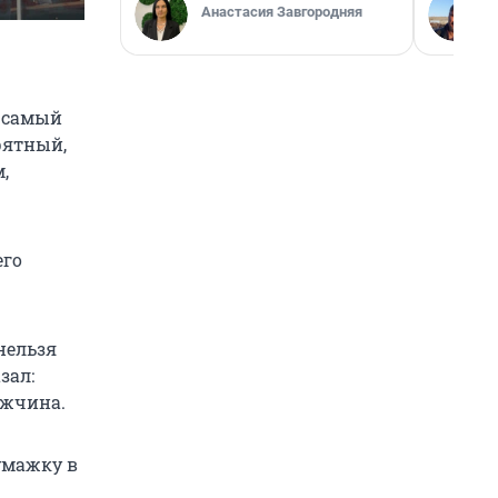
Анастасия Завгородняя
к самый
рятный,
,
его
нельзя
зал:
ужчина.
бумажку в