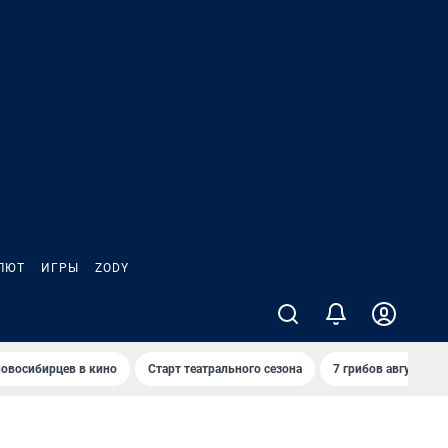
ЛЮТ
ИГРЫ
ZODY
овосибирцев в кино
Старт театрального сезона
7 грибов августа