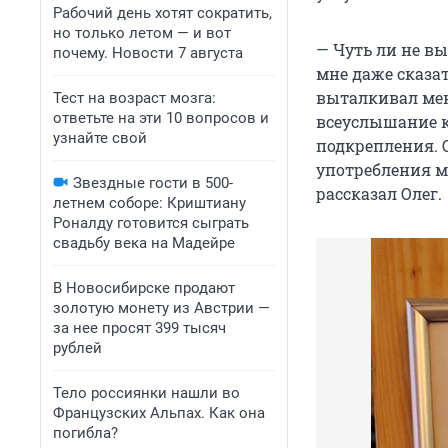
Рабочий день хотят сократить,
но только летом — и вот
— Чуть ли не в
почему. Новости 7 августа
мне даже сказат
выталкивал мен
Тест на возраст мозга:
ответьте на эти 10 вопросов и
всеуслышание к
узнайте свой
подкрепления. 
употребления м
Звездные гости в 500-
рассказал Олег.
летнем соборе: Криштиану
Роналду готовится сыграть
свадьбу века на Мадейре
В Новосибирске продают
золотую монету из Австрии —
за нее просят 399 тысяч
рублей
Тело россиянки нашли во
Французских Альпах. Как она
погибла?