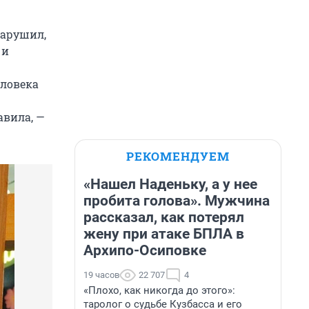
нарушил,
 и
еловека
авила, —
РЕКОМЕНДУЕМ
«Нашел Наденьку, а у нее
пробита голова». Мужчина
рассказал, как потерял
жену при атаке БПЛА в
Архипо-Осиповке
19 часов
22 707
4
«Плохо, как никогда до этого»:
таролог о судьбе Кузбасса и его