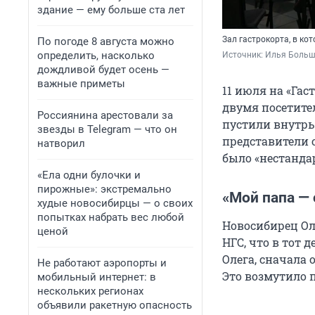
здание — ему больше ста лет
Зал гастрокорта, в ко
По погоде 8 августа можно
определить, насколько
Источник: 
Илья Больш
дождливой будет осень —
важные приметы
11 июля на «Га
двумя посетите
Россиянина арестовали за
пустили внутрь
звезды в Telegram — что он
представители 
натворил
было «нестанда
«Ела одни булочки и
пирожные»: экстремально
«Мой папа —
худые новосибирцы — о своих
попытках набрать вес любой
Новосибирец Оле
ценой
НГС, что в тот 
Олега, сначала 
Не работают аэропорты и
Это возмутило 
мобильный интернет: в
нескольких регионах
объявили ракетную опасность