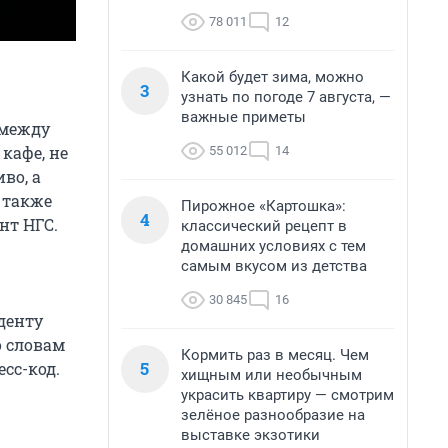
78 011
12
Какой будет зима, можно
3
узнать по погоде 7 августа, —
важные приметы
 между
кафе, не
55 012
14
во, а
 также
Пирожное «Картошка»:
4
нт НГС.
классический рецепт в
домашних условиях с тем
самым вкусом из детства
30 845
16
денту
о словам
Кормить раз в месяц. Чем
5
есс-код.
хищным или необычным
украсить квартиру — смотрим
зелёное разнообразие на
выставке экзотики