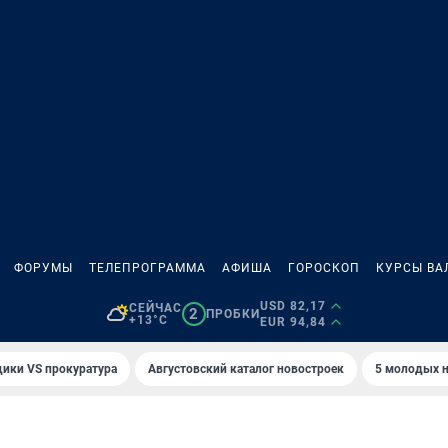
ФОРУМЫ
ТЕЛЕПРОГРАММА
АФИША
ГОРОСКОП
КУРСЫ ВА
USD 82,17
СЕЙЧАС
2
ПРОБКИ
+13°C
EUR 94,84
ики VS прокуратура
Августовский каталог новостроек
5 молодых н