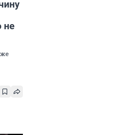
чину
 не
уже