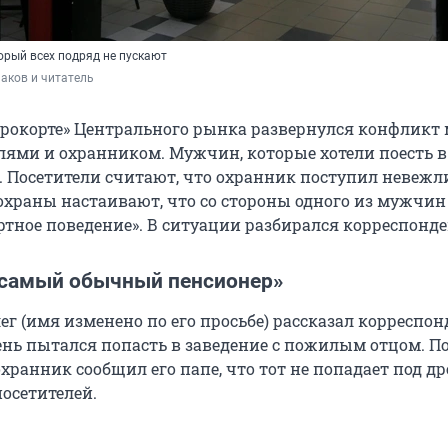
торый всех подряд не пускают
аков и читатель
строкорте» Центрального рынка развернулся конфликт
лями и охранником. Мужчин, которые хотели поесть в 
. Посетители считают, что охранник поступил невежли
охраны настаивают, что со стороны одного из мужчин
ртное поведение». В ситуации разбирался корреспонде
 самый обычный пенсионер»
г (имя изменено по его просьбе) рассказал корреспон
день пытался попасть в заведение с пожилым отцом. П
охранник сообщил его папе, что тот не попадает под др
посетителей.