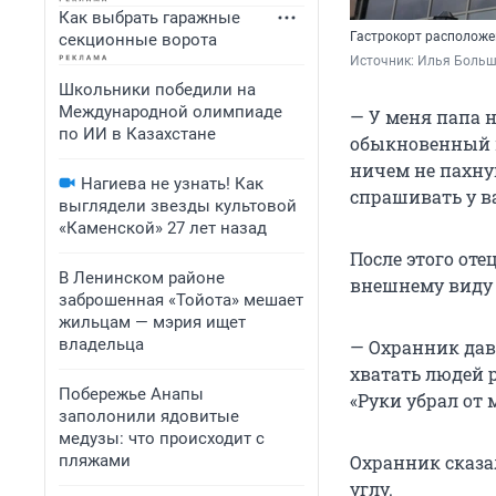
Как выбрать гаражные
Гастрокорт расположе
секционные ворота
Источник: 
Илья Больш
Школьники победили на
Международной олимпиаде
— У меня папа 
по ИИ в Казахстане
обыкновенный п
ничем не пахну
Нагиева не узнать! Как
спрашивать у ва
выглядели звезды культовой
«Каменской» 27 лет назад
После этого оте
В Ленинском районе
внешнему виду 
заброшенная «Тойота» мешает
жильцам — мэрия ищет
владельца
— Охранник дава
хватать людей 
Побережье Анапы
«Руки убрал от
заполонили ядовитые
медузы: что происходит с
пляжами
Охранник сказал
углу.