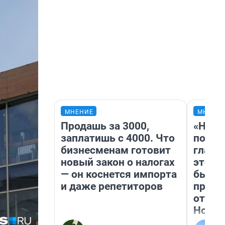
МНЕНИЕ
МНЕНИ
Продашь за 3000,
«Нико
заплатишь с 4000. Что
побед
бизнесменам готовит
главн
новый закон о налогах
этого
— он коснется импорта
бьет 
и даже репетиторов
прока
отзыв
Нолан