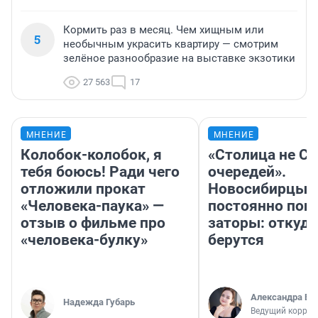
Кормить раз в месяц. Чем хищным или
5
необычным украсить квартиру — смотрим
зелёное разнообразие на выставке экзотики
27 563
17
МНЕНИЕ
МНЕНИЕ
Колобок-колобок, я
«Столица не Си
тебя боюсь! Ради чего
очередей».
отложили прокат
Новосибирцы
«Человека-паука» —
постоянно поп
отзыв о фильме про
заторы: откуда
«человека-булку»
берутся
Александра Бр
Надежда Губарь
Ведущий коррес