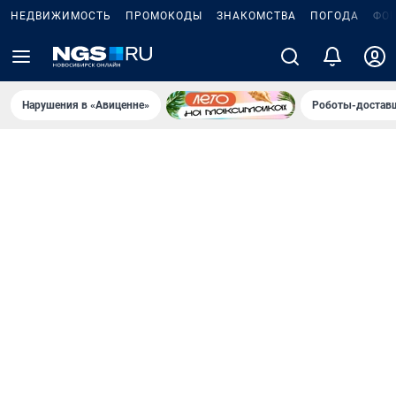
НЕДВИЖИМОСТЬ
ПРОМОКОДЫ
ЗНАКОМСТВА
ПОГОДА
ФО
Нарушения в «Авиценне»
Роботы-доставщ