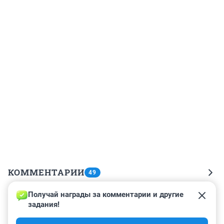
КОММЕНТАРИИ
49
Получай награды за комментарии и другие 
Гость
8 ноября 2022, 10:23
задания!
Касылёк-касылёк! Какой касылёк?
