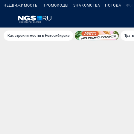
НЕДВИЖИМОСТЬ
ПРОМОКОДЫ
ЗНАКОМСТВА
ПОГОДА
ФО
Как строили мосты в Новосибирске
Траты