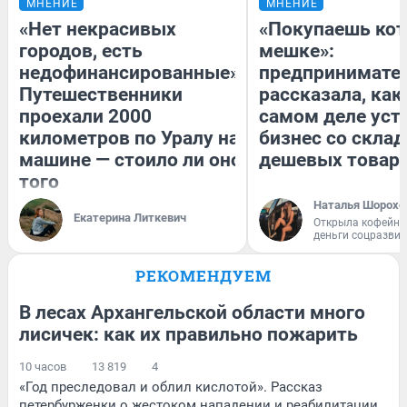
МНЕНИЕ
МНЕНИЕ
«Нет некрасивых
«Покупаешь кот
городов, есть
мешке»:
недофинансированные».
предпринимате
Путешественники
рассказала, как
проехали 2000
самом деле уст
километров по Уралу на
бизнес со скла
машине — стоило ли оно
дешевых товар
того
Наталья Шорохо
Екатерина Литкевич
Открыла кофейну
деньги соцразви
РЕКОМЕНДУЕМ
В лесах Архангельской области много
лисичек: как их правильно пожарить
10 часов
13 819
4
«Год преследовал и облил кислотой». Рассказ
петербурженки о жестоком нападении и реабилитации