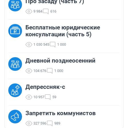
Про засаду (часть 7)
9 984
616
Бесплатные юридические
консультации (часть 5)
1 030 545
1 000
Дневной позднеосенний
104 676
1 000
Депрессняк-с
10 957
59
Запретить коммунистов
327 596
989