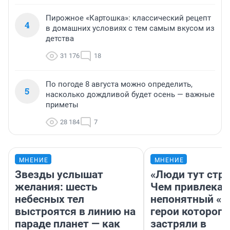
Пирожное «Картошка»: классический рецепт
4
в домашних условиях с тем самым вкусом из
детства
31 176
18
По погоде 8 августа можно определить,
5
насколько дождливой будет осень — важные
приметы
28 184
7
МНЕНИЕ
МНЕНИЕ
Звезды услышат
«Люди тут стр
желания: шесть
Чем привлекае
небесных тел
непонятный «Н
выстроятся в линию на
герои которого
параде планет — как
застряли в