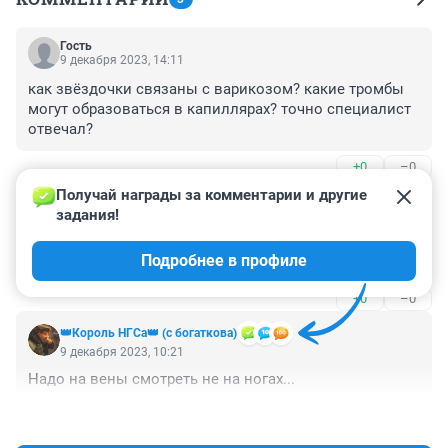
Гость
9 декабря 2023, 14:11
как звёздочки связаны с варикозом? какие тромбы 
могут образоваться в капиллярах? точно специалист 
отвечал?
+0
–0
Получай награды за комментарии и другие 
Гость
9 декабря 2023, 11:55
задания!
Образование тромба и его отрыв происходит не от 
Подробнее в профиле
варикоза, а от прививок засекреченного состава.
+0
–0
👑Король НГСа👑 (с богаткова)
9 декабря 2023, 10:21
Надо на вены смотреть не на ногах...
+0
–1