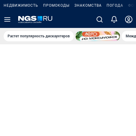
НЕДВИЖИМОСТЬ
ПРОМОКОДЫ
ЗНАКОМСТВА
ПОГОДА
ФО
Растет популярность дискаунтеров
Межд