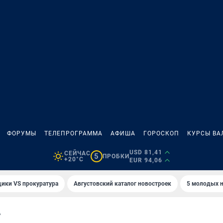
ФОРУМЫ
ТЕЛЕПРОГРАММА
АФИША
ГОРОСКОП
КУРСЫ ВА
USD 81,41
СЕЙЧАС
5
ПРОБКИ
+20°C
EUR 94,06
ики VS прокуратура
Августовский каталог новостроек
5 молодых н
А