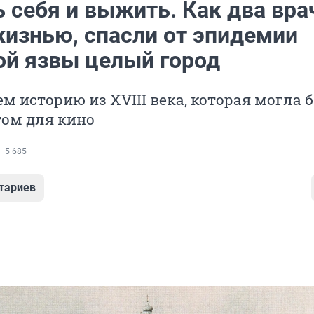
 себя и выжить. Как два вра
жизнью, спасли от эпидемии
ой язвы целый город
м историю из XVIII века, которая могла 
том для кино
5 685
тариев