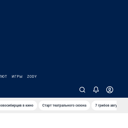
ЛЮТ
ИГРЫ
ZODY
овосибирцев в кино
Старт театрального сезона
7 грибов августа