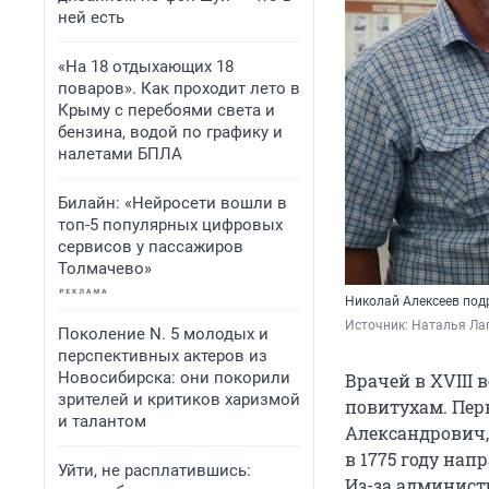
ней есть
«На 18 отдыхающих 18
поваров». Как проходит лето в
Крыму с перебоями света и
бензина, водой по графику и
налетами БПЛА
Билайн: «Нейросети вошли в
топ-5 популярных цифровых
сервисов у пассажиров
Толмачево»
Николай Алексеев под
Источник: 
Наталья Лап
Поколение N. 5 молодых и
перспективных актеров из
Новосибирска: они покорили
Врачей в XVIII 
зрителей и критиков харизмой
повитухам. Пер
и талантом
Александрович, 
в 1775 году нап
Уйти, не расплатившись:
Из-за администр