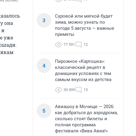
на (копия)
казалось
Суровой или мягкой будет
3
зима, можно узнать по
ду она
погоде 5 августа — важные
 и
приметы
не уже
лошади.
77 591
12
дикам
Пирожное «Картошка»:
4
классический рецепт в
домашних условиях с тем
самым вкусом из детства
30 499
15
Авиашоу в Мочище — 2026:
5
как добраться до аэродрома,
сколько стоят билеты и
полная программа
фестиваля «Вива Авиа!»