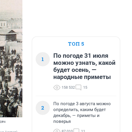
ТОП 5
По погоде 31 июля
1
можно узнать, какой
будет осень, —
народные приметы
158 532
15
По погоде 3 августа можно
2
определить, каким будет
декабрь, — приметы и
поверья
ысяч
87 010
11