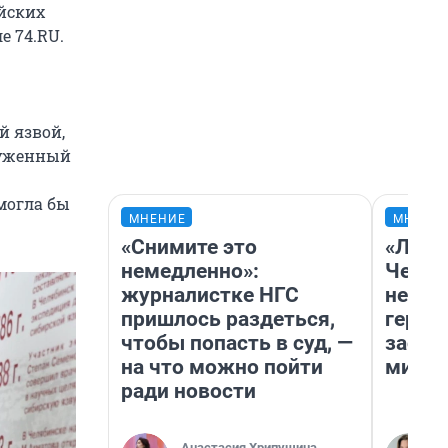
ийских
е 74.RU.
й язвой,
луженный
могла бы
МНЕНИЕ
МНЕНИ
«Снимите это
«Люди
немедленно»:
Чем п
журналистке НГС
непон
пришлось раздеться,
герои
чтобы попасть в суд, —
застр
на что можно пойти
мисти
ради новости
Анастасия Хрипушина