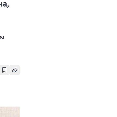
ча,
бы