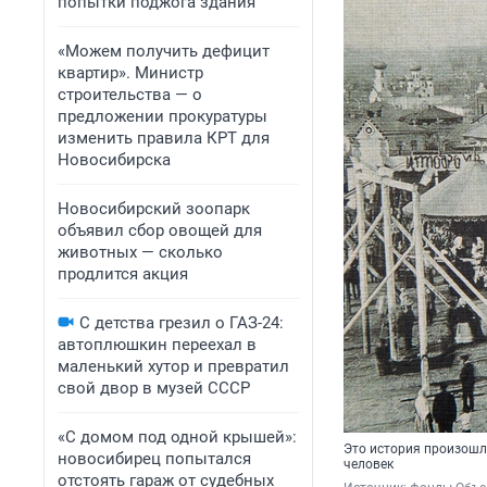
попытки поджога здания
«Можем получить дефицит
квартир». Министр
строительства — о
предложении прокуратуры
изменить правила КРТ для
Новосибирска
Новосибирский зоопарк
объявил сбор овощей для
животных — сколько
продлится акция
С детства грезил о ГАЗ-24:
автоплюшкин переехал в
маленький хутор и превратил
свой двор в музей СССР
«С домом под одной крышей»:
Это история произошла
новосибирец попытался
человек
отстоять гараж от судебных