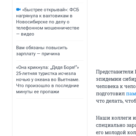
«Быстрее открывай»: ФСБ
нагрянула к вахтовикам в
Новосибирске по делу о
телефонном мошенничестве
— видео
Вам обязаны повысить
зарплату — причина
«Она крикнула: „Дядя Боря!“»
Представители 
25-летняя туристка исчезла
эпидемии сибир
ночью у океана во Вьетнаме.
Что произошло в последние
человека к чело
минуты ее пропажи
подготовил
пам
что делать, чт
Наши коллеги из
специально зара
его молодой ко