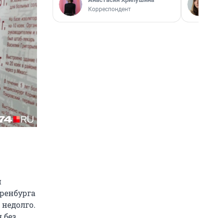
Корреспондент
й
Оренбурга
 недолго.
 без