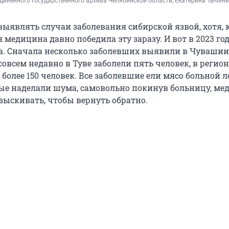
иненного государственного архива Челябинской области, Екатерина Тычини
выявлять случаи заболевания сибирской язвой, хотя, 
 медицина давно победила эту заразу. И вот в 2023 го
а. Сначала несколько заболевших выявили в Чувашии
совсем недавно в Туве заболели пять человек, в регио
более 150 человек. Все заболевшие ели мясо больной 
ые наделали шума, самовольно покинув больницу, ме
зыскивать, чтобы вернуть обратно.