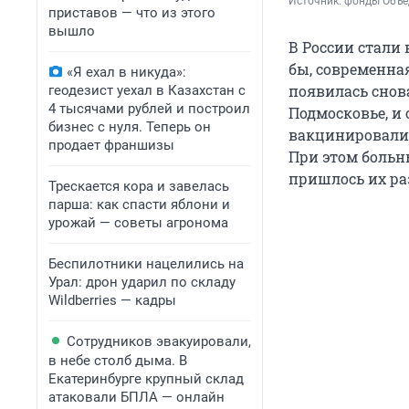
Источник: 
фонды Объед
приставов — что из этого
вышло
В России стали 
бы, современная
«Я ехал в никуда»:
появилась снов
геодезист уехал в Казахстан с
4 тысячами рублей и построил
Подмосковье, и 
бизнес с нуля. Теперь он
вакцинировали 
продает франшизы
При этом больн
пришлось их ра
Трескается кора и завелась
парша: как спасти яблони и
урожай — советы агронома
Беспилотники нацелились на
Урал: дрон ударил по складу
Wildberries — кадры
Сотрудников эвакуировали,
в небе столб дыма. В
Екатеринбурге крупный склад
атаковали БПЛА — онлайн