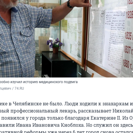
робно изучил историю медицинского подвига
цевич / 74.RU
веке в Челябинске не было. Люди ходили к знахаркам и
вый профессиональный лекарь, рассказывает Никола
появился у города только благодаря Екатерине II. Из 
равили Ивана Ивановича Кноблоха. Но служил он здесь
ативной реформы уже через 6 лет город снова остался