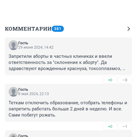
КОММЕНТАРИИ
381
Гость
29 июня 2024, 14:42
Запретили аборты в частных клиниках и ввели 
ответственность за "склонение к аборту". Да 
здравствуют врожденные краснуха, токсоплазмоз, 
герпесвирусные инфекции и иные ИППП, а также 
+0
–0
содержание детей инвалидов на средства 
налогоплательщиков.
Гость
8 мая 2024, 22:13
Теткам отключить образование, отобрать телефоны и 
запретить работать больше 2 дней в неделю. И все. 
Сами побегут рожать.
+0
–1
Гость