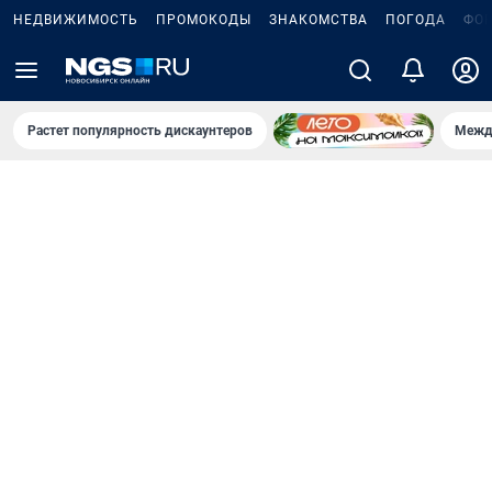
НЕДВИЖИМОСТЬ
ПРОМОКОДЫ
ЗНАКОМСТВА
ПОГОДА
ФО
Растет популярность дискаунтеров
Межд