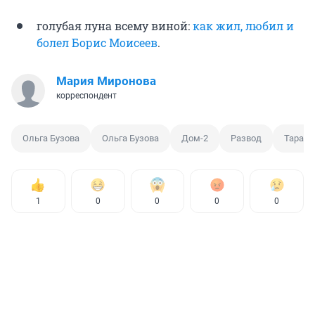
голубая луна всему виной:
как жил, любил и
болел Борис Моисеев
.
Мария Миронова
корреспондент
Ольга Бузова
Ольга Бузова
Дом-2
Развод
Тарасо
1
0
0
0
0