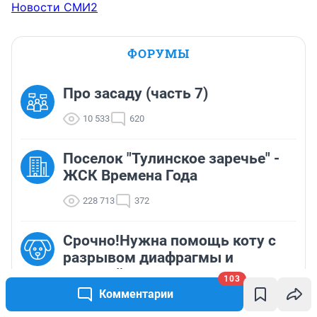
Новости СМИ2
ФОРУМЫ
Про засаду (часть 7)
10 533
620
Поселок "Тулинское заречье" -
ЖСК Времена Года
228 713
372
Срочно!Нужна помощь коту с
разрывом диафрагмы и
травмой головы!
103
Комментарии
70 054
328