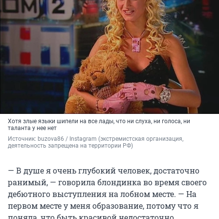
Хотя злые языки шипели на все лады, что ни слуха, ни голоса, ни
таланта у нее нет
Источник: 
buzova86 / Instagram (экстремистская организация, 
деятельность запрещена на территории РФ)
— В душе я очень глубокий человек, достаточно
ранимый, — говорила блондинка во время своего
дебютного выступления на лобном месте. — На
первом месте у меня образование, потому что я
поняла, что быть красивой недостаточно.