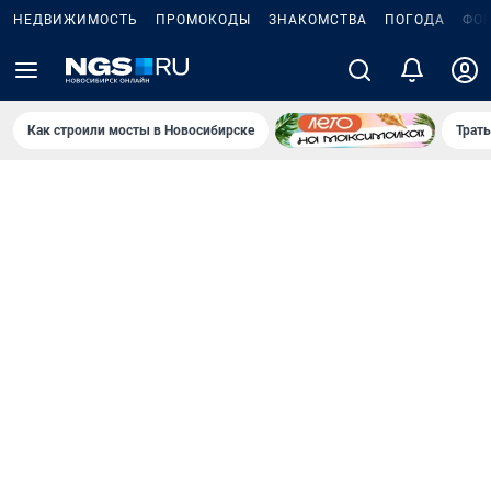
НЕДВИЖИМОСТЬ
ПРОМОКОДЫ
ЗНАКОМСТВА
ПОГОДА
ФО
Как строили мосты в Новосибирске
Траты