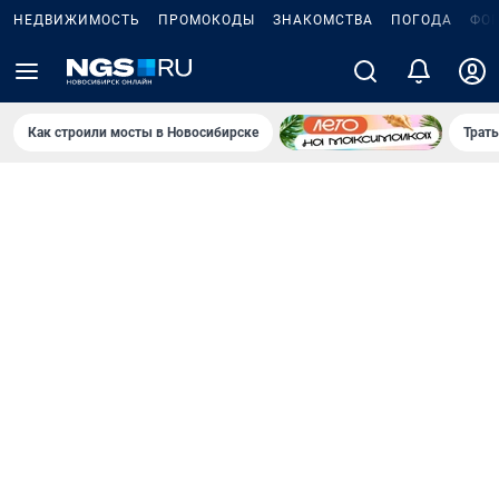
НЕДВИЖИМОСТЬ
ПРОМОКОДЫ
ЗНАКОМСТВА
ПОГОДА
ФО
Как строили мосты в Новосибирске
Траты