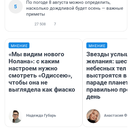
По погоде 8 августа можно определить,
5
насколько дождливой будет осень — важные
приметы
27 508
7
МНЕНИЕ
МНЕНИЕ
«Мы видим нового
Звезды услыш
Нолана»: с каким
желания: шест
настроем нужно
небесных тел
смотреть «Одиссею»,
выстроятся в 
чтобы она не
параде планет 
выглядела как фиаско
правильно про
день
Надежда Губарь
Анастасия Фил