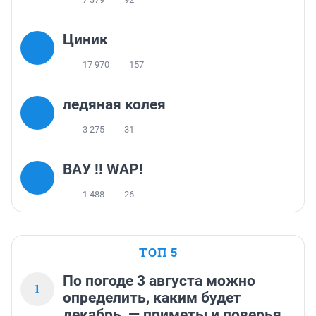
Циник
17 970
157
ледяная колея
3 275
31
ВАУ !! WAP!
1 488
26
ТОП 5
По погоде 3 августа можно
1
определить, каким будет
декабрь, — приметы и поверья