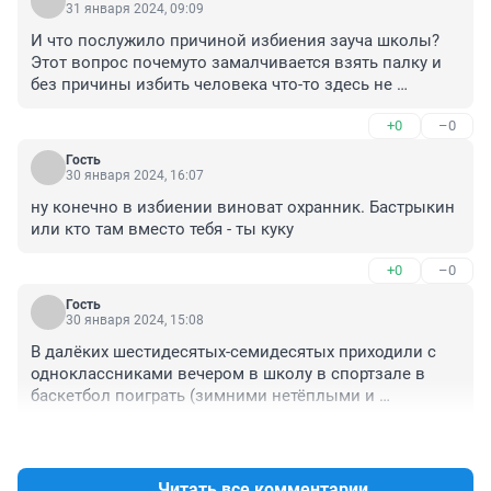
31 января 2024, 09:09
И что послужило причиной избиения зауча школы? 
Этот вопрос почемуто замалчивается взять палку и 
без причины избить человека что-то здесь не 
договаривают а как вы думаете
+0
–0
Гость
30 января 2024, 16:07
ну конечно в избиении виноват охранник. Бастрыкин 
или кто там вместо тебя - ты куку
+0
–0
Гость
30 января 2024, 15:08
В далёких шестидесятых-семидесятых приходили с 
одноклассниками вечером в школу в спортзале в 
баскетбол поиграть (зимними нетёплыми и 
несветлыми вечерами по сугробам в эту заморскую 
+0
–0
игру не поиграешь).

Охранников не было.

Но была тетя Луша, которая отчаянно мыла полы в 
Читать все комментарии