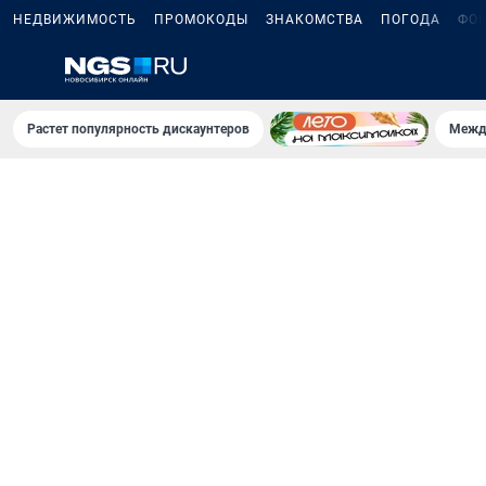
НЕДВИЖИМОСТЬ
ПРОМОКОДЫ
ЗНАКОМСТВА
ПОГОДА
ФО
Растет популярность дискаунтеров
Межд