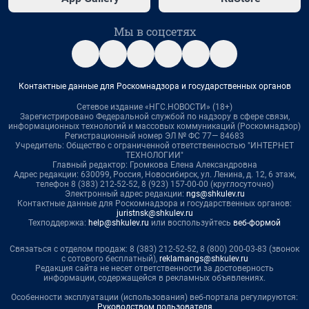
Мы в соцсетях
Контактные данные для Роскомнадзора и государственных органов
Сетевое издание «НГС.НОВОСТИ» (18+)
Зарегистрировано Федеральной службой по надзору в сфере связи,
информационных технологий и массовых коммуникаций (Роскомнадзор)
Регистрационный номер ЭЛ № ФС 77— 84683
Учредитель: Общество с ограниченной ответственностью "ИНТЕРНЕТ
ТЕХНОЛОГИИ"
Главный редактор: Громкова Елена Александровна
Адрес редакции: 630099, Россия, Новосибирск, ул. Ленина, д. 12, 6 этаж,
телефон 8 (383) 212-52-52, 8 (923) 157-00-00 (круглосуточно)
Электронный адрес редакции:
ngs@shkulev.ru
Контактные данные для Роскомнадзора и государственных органов:
juristnsk@shkulev.ru
Техподдержка:
help@shkulev.ru
или воспользуйтесь
веб-формой
Связаться с отделом продаж: 8 (383) 212-52-52, 8 (800) 200-03-83 (звонок
с сотового бесплатный),
reklamangs@shkulev.ru
Редакция сайта не несет ответственности за достоверность
информации, содержащейся в рекламных объявлениях.
Особенности эксплуатации (использования) веб-портала регулируются:
Руководством пользователя