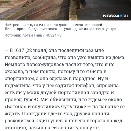
Набережная — одна из главных достопримечательностей
Дивногорска. Сюда приезжают погулять даже из краевого центра
Источник: 
Артем Ленц / NGS24.RU
— В 16:17 [22 июля] она последний раз мне
позвонила, сообщила, что она уже вышла из дома.
Немного повозмущалась насчет того, что я не
сказала, в чем пошла, потому что я была в
спортивном, а она оделась в парадное. Ну и
подметила, что у нее садится телефон, спросила,
есть ли у моих друзей портативная зарядка и
провод Type-C. Мы объяснили, что ждем ее около
«Батона», и спустились чуть ниже — на лавочке ее
ждать. Прождали где-то час, друзья начали
расходиться. Один ушел, я повела второго на ж/д
станцию, начинаю ей звонить, она уже