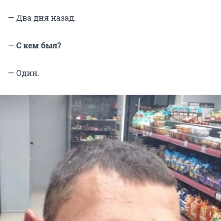
— Два дня назад.
—
С кем был?
— Один.