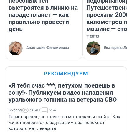
небесных тел
недофинансиро
выстроятся в линию на
Путешественн
параде планет — как
проехали 2000
правильно провести
километров по 
день
машине — стои
того
Анастасия Филимонова
Екатерина Лит
РЕКОМЕНДУЕМ
«Я тебя счас ***, петухом поедешь в
зону!» Публикуем видео нападения
уральского гопника на ветерана СВО
6 часов
26 433
264
Теряет зрение, но гоняет на мотоцикле и скейте. Как
живет подросток с редчайшим диагнозом, от
которого нет лекарств