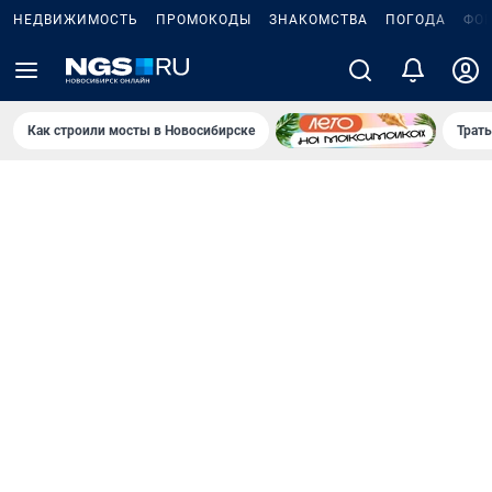
НЕДВИЖИМОСТЬ
ПРОМОКОДЫ
ЗНАКОМСТВА
ПОГОДА
ФО
Как строили мосты в Новосибирске
Траты