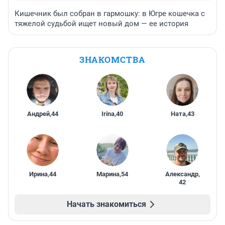
Кишечник был собран в гармошку: в Югре кошечка с
тяжелой судьбой ищет новый дом — ее история
ЗНАКОМСТВА
Андрей
,
44
Irina
,
40
Ната
,
43
Ирина
,
44
Марина
,
54
Александр
,
42
Начать знакомиться