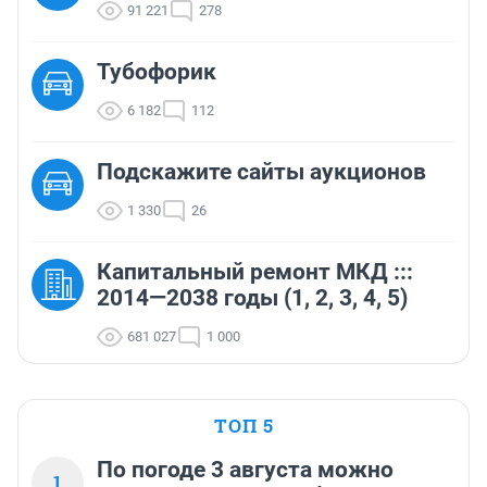
91 221
278
Тубофорик
6 182
112
Подскажите сайты аукционов
1 330
26
Капитальный ремонт МКД :::
2014—2038 годы (1, 2, 3, 4, 5)
681 027
1 000
ТОП 5
По погоде 3 августа можно
1