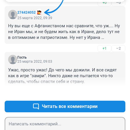
+0
–0
денег нет....
274424052
25 марта 2022, 09:39
Ну вы еще с Афганистаном нас сравните, что уж.... Ну 
не Иран мы, и не будем жить как в Иране, дело тут не 
в оптимизме и патриотизме. Ну нет у Ирана 
потенциала и значимости в мире, чтобы выбиваться 
+1
–2
в лидеры. А у нас есть. У нас просто лень матушка. Но 
любой кризис- это время возможностей. А в данном 
Гость
случае придется поднимать пятую точку и 
25 марта 2022, 09:03
вкладывать в страну, а не в яхты. Тяжело будет никто 
Ужас, просто ужас! До чего мы дожили. И все сидят 
не спорит, но это все преодолимо. Мы после ВОВ 
как в игре "замри". Никто даже не пытается что-то 
восстановились и поднялись, неужто без Макдака и 
сделать, чтобы спасти себя и страну.
Айфона умрем?
+0
–0
Читать все комментарии