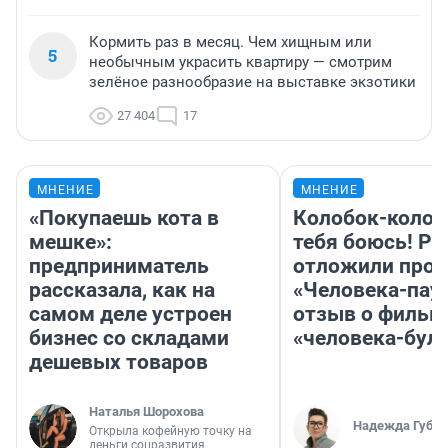
Кормить раз в месяц. Чем хищным или
5
необычным украсить квартиру — смотрим
зелёное разнообразие на выставке экзотики
27 404
17
МНЕНИЕ
МНЕНИЕ
«Покупаешь кота в
Колобок-колобо
мешке»:
тебя боюсь! Ра
предприниматель
отложили прок
рассказала, как на
«Человека-пау
самом деле устроен
отзыв о фильм
бизнес со складами
«человека-бул
дешевых товаров
Наталья Шорохова
Надежда Губар
Открыла кофейную точку на
деньги соцразвития