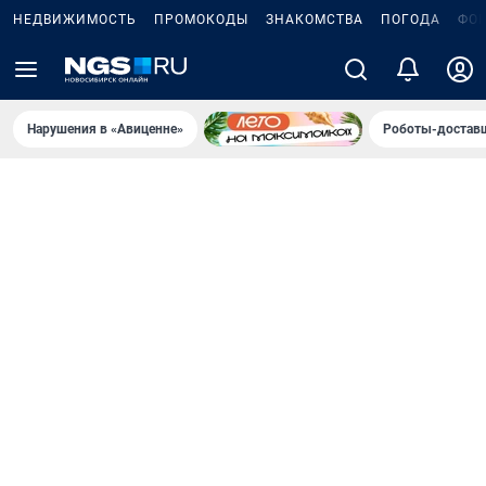
НЕДВИЖИМОСТЬ
ПРОМОКОДЫ
ЗНАКОМСТВА
ПОГОДА
ФО
Нарушения в «Авиценне»
Роботы-доставщ