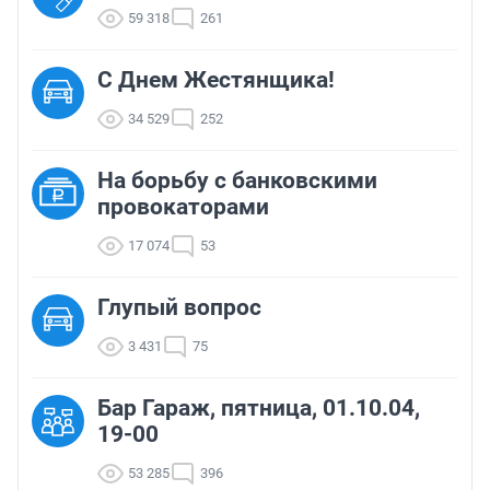
59 318
261
С Днем Жестянщика!
34 529
252
На борьбу с банковскими
провокаторами
17 074
53
Глупый вопрос
3 431
75
Бар Гараж, пятница, 01.10.04,
19-00
53 285
396