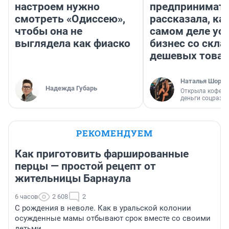
настроем нужно
предпринимат
смотреть «Одиссею»,
рассказала, как
чтобы она не
самом деле ус
выглядела как фиаско
бизнес со скл
дешевых това
Наталья Шорох
Надежда Губарь
Открыла кофейн
деньги соцразв
РЕКОМЕНДУЕМ
Как приготовить фаршированные
перцы — простой рецепт от
жительницы Барнаула
6 часов
2 608
2
С рождения в неволе. Как в уральской колонии
осужденные мамы отбывают срок вместе со своими
детьми