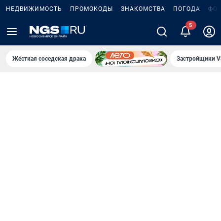
НЕДВИЖИМОСТЬ
ПРОМОКОДЫ
ЗНАКОМСТВА
ПОГОДА
ФО
Жёсткая соседская драка
Застройщики V