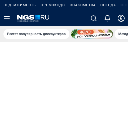
НЕДВИЖИМОСТЬ
ПРОМОКОДЫ
ЗНАКОМСТВА
ПОГОДА
ФО
Растет популярность дискаунтеров
Межд