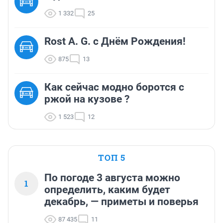
1 332
25
Rost A. G. с Днём Рождения!
875
13
Как сейчас модно боротся с
ржой на кузове ?
1 523
12
ТОП 5
По погоде 3 августа можно
1
определить, каким будет
декабрь, — приметы и поверья
87 435
11