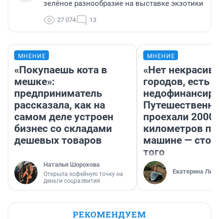
зелёное разнообразие на выставке экзотики
27 074
13
МНЕНИЕ
МНЕНИЕ
«Покупаешь кота в
«Нет некрасив
мешке»:
городов, есть
предприниматель
недофинансиро
рассказала, как на
Путешественн
самом деле устроен
проехали 2000
бизнес со складами
километров по 
дешевых товаров
машине — стои
того
Наталья Шорохова
Екатерина Лит
Открыла кофейную точку на
деньги соцразвития
РЕКОМЕНДУЕМ