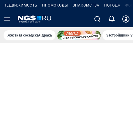
НЕДВИЖИМОСТЬ
ПРОМОКОДЫ
ЗНАКОМСТВА
ПОГОДА
ФО
Жёсткая соседская драка
Застройщики V