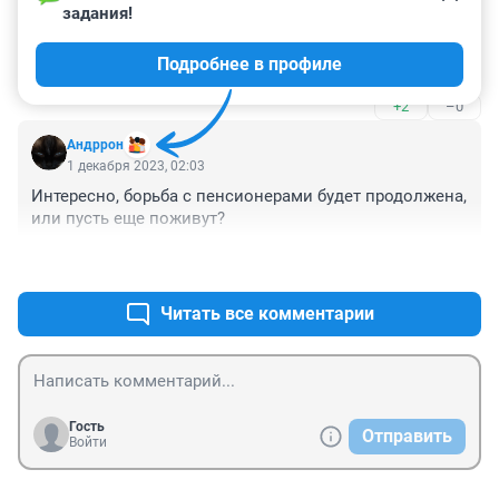
1 декабря 2023, 04:59
задания!
преступник должен сидеть в тюрьме, а не обращаться 
Подробнее в профиле
с экранов...
+2
–0
Андррон
1 декабря 2023, 02:03
Интересно, борьба с пенсионерами будет продолжена, 
или пусть еще поживут?
+3
–0
Читать все комментарии
Гость
Отправить
Войти