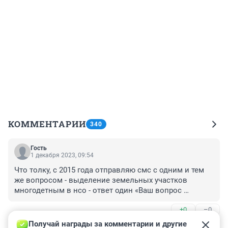
КОММЕНТАРИИ
340
Гость
1 декабря 2023, 09:54
Что толку, с 2015 года отправляю смс с одним и тем 
же вопросом - выделение земельных участков 
многодетным в нсо - ответ один «Ваш вопрос 
записан» и ВСЁ! 

+0
–0
Иллюзий получить ответ, нет! Уже есть спортивный 
интерес!
Получай награды за комментарии и другие 
Гость