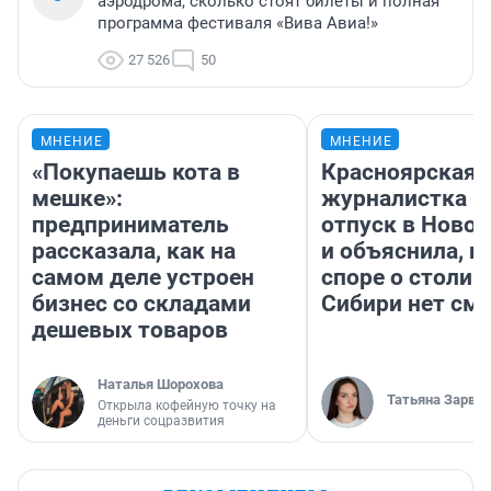
аэродрома, сколько стоят билеты и полная
программа фестиваля «Вива Авиа!»
27 526
50
МНЕНИЕ
МНЕНИЕ
«Покупаешь кота в
Красноярская
мешке»:
журналистка п
предприниматель
отпуск в Ново
рассказала, как на
и объяснила, п
самом деле устроен
споре о столиц
бизнес со складами
Сибири нет см
дешевых товаров
Наталья Шорохова
Татьяна Зарва
Открыла кофейную точку на
деньги соцразвития