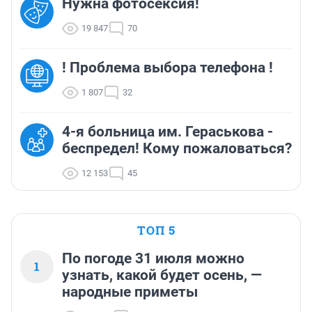
Нужна фотосексия!
19 847
70
! Проблема выбора телефона !
1 807
32
4-я больница им. Гераськова -
беспредел! Кому пожаловаться?
12 153
45
ТОП 5
По погоде 31 июля можно
1
узнать, какой будет осень, —
народные приметы