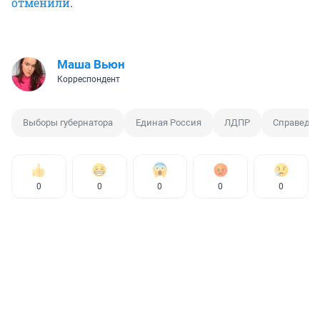
отменили
.
Маша Вьюн
Корреспондент
Выборы губернатора
Единая Россия
ЛДПР
Справедли
0
0
0
0
0