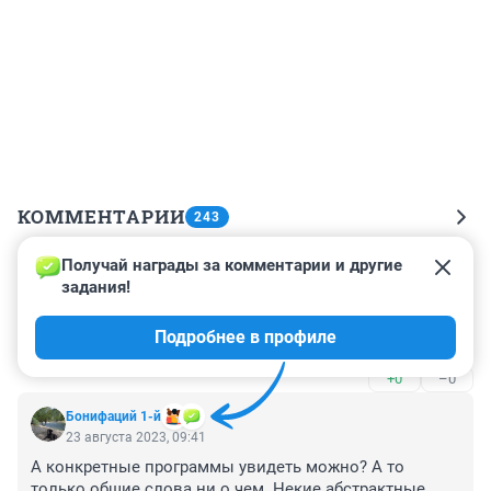
КОММЕНТАРИИ
243
Получай награды за комментарии и другие 
Гость
25 августа 2023, 18:07
задания!
На манеже всё те же. Увы, позитивные изменения 
Подробнее в профиле
похоже откладываются
+0
–0
Бонифаций 1-й
23 августа 2023, 09:41
А конкретные программы увидеть можно? А то 
только общие слова ни о чем. Некие абстрактные 