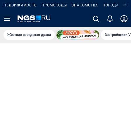
НЕДВИЖИМОСТЬ
ПРОМОКОДЫ
ЗНАКОМСТВА
ПОГОДА
ФО
Жёсткая соседская драка
Застройщики V