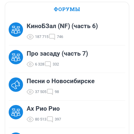
ФОРУМЫ
КиноБЗал (NF) (часть 6)
187 715
746
Про засаду (часть 7)
6 328
332
Песни о Новосибирске
37 505
98
Ах Рио Рио
80 513
397