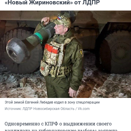
«Новый Жириновский» от ЛДПР
Этой зимой Евгений Лебедев ездил в зону спецоперации
Источник: 
ЛДПР Новосибирская Область / Vk.com
Одновременно с КПРФ о выдвижении своего
кандидата на губернаторские выборы заявила