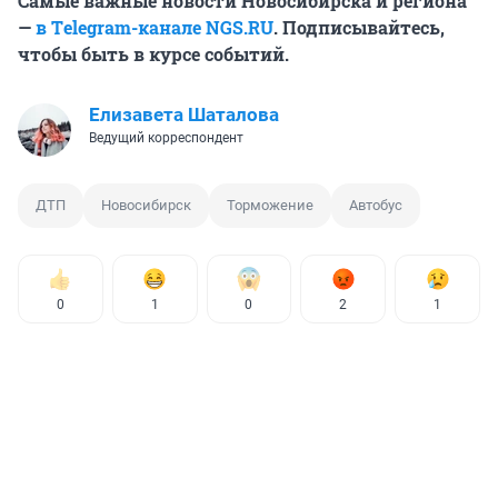
Самые важные новости Новосибирска и региона
—
в Тelegram-канале NGS.RU
. Подписывайтесь,
чтобы быть в курсе событий.
Елизавета Шаталова
Ведущий корреспондент
ДТП
Новосибирск
Торможение
Автобус
0
1
0
2
1