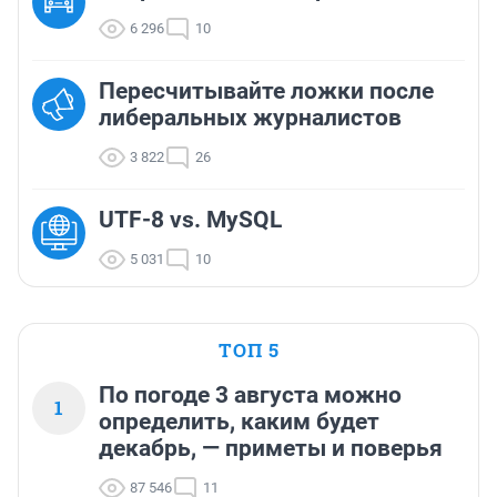
6 296
10
Пересчитывайте ложки после
либеральных журналистов
3 822
26
UTF-8 vs. MySQL
5 031
10
ТОП 5
По погоде 3 августа можно
1
определить, каким будет
декабрь, — приметы и поверья
87 546
11