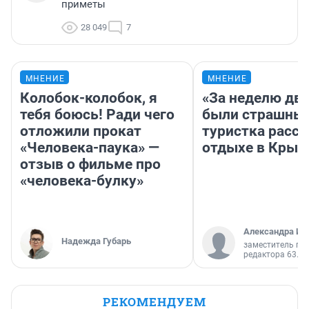
приметы
28 049
7
МНЕНИЕ
МНЕНИЕ
Колобок-колобок, я
«За неделю две
тебя боюсь! Ради чего
были страшные
отложили прокат
туристка расск
«Человека-паука» —
отдыхе в Крым
отзыв о фильме про
«человека-булку»
Александра Ис
Надежда Губарь
заместитель гл
редактора 63.RU
РЕКОМЕНДУЕМ