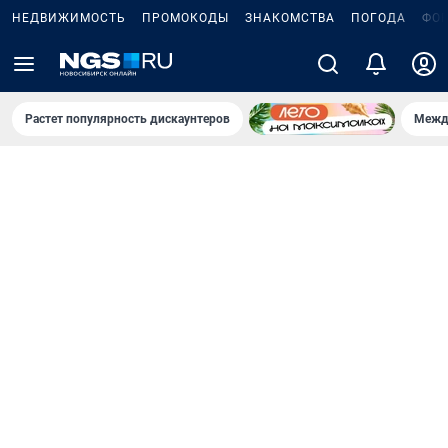
НЕДВИЖИМОСТЬ
ПРОМОКОДЫ
ЗНАКОМСТВА
ПОГОДА
ФО
Растет популярность дискаунтеров
Межд