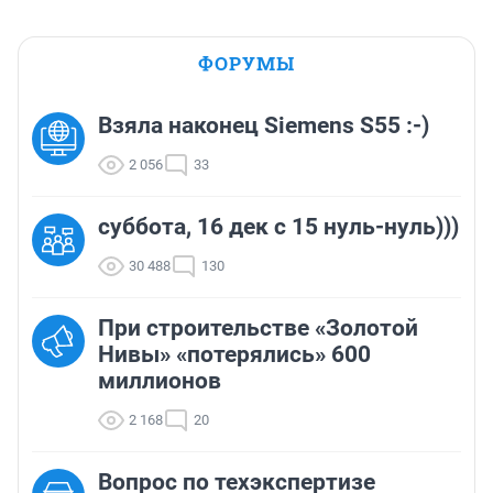
ФОРУМЫ
Взяла наконец Siemens S55 :-)
2 056
33
суббота, 16 дек с 15 нуль-нуль)))
30 488
130
При строительстве «Золотой
Нивы» «потерялись» 600
миллионов
2 168
20
Вопрос по техэкспертизе