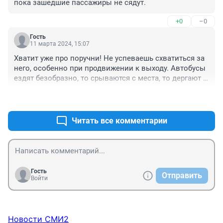
пока зашедшие пассажиры не сядут.
+0
–0
Гость
11 марта 2024, 15:07
Хватит уже про поручни! Не успеваешь схватиться за 
него, особенно при продвижении к выходу. Автобусы 
ездят безобразно, то срываются с места, то дергают 
всю дорогу. Такое впечатление, что их вообще никто 
+1
–0
не проверяет, в тч квалификацию. Несчастных 
случаев очень много. В основном с пожилыми 
людьми. Просто не все жалуются. Часто автобусы 
Читать все комментарии
бывают переоборудованные впереди или в конце 
автобуса, много торчащих металлических элементов. 
Все это до первой смерти. Вообще тех , кто 
возглавляет данное направление в мэрии нужно 
заставить осуществлять минимум 2 поездки в день 
Гость
Отправить
на общественном транспорте. Тогда они хотя бы 
Войти
узнают , что у них творится
Новости СМИ2