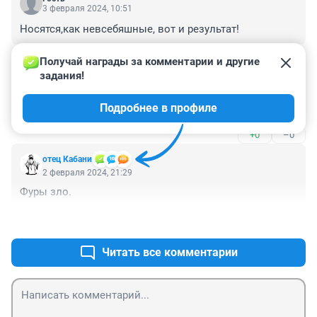
3 февраля 2024, 10:51
Носятся,как невсебяшные, вот и результат!
+0
–0
Получай награды за комментарии и другие 
задания!
Гость
3 февраля 2024, 09:40
Подробнее в профиле
Не осталось шоферов, только водители
+0
–0
отец Кабани
2 февраля 2024, 21:29
Фуры зло.
+2
–0
Читать все комментарии