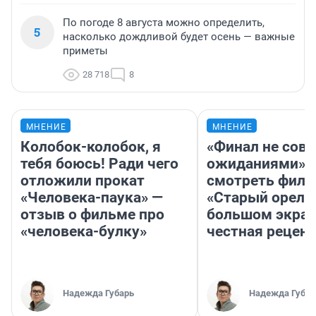
По погоде 8 августа можно определить,
5
насколько дождливой будет осень — важные
приметы
28 718
8
МНЕНИЕ
МНЕНИЕ
Колобок-колобок, я
«Финал не совп
тебя боюсь! Ради чего
ожиданиями»: 
отложили прокат
смотреть фил
«Человека-паука» —
«Старый орел» 
отзыв о фильме про
большом экран
«человека-булку»
честная рецен
Надежда Губарь
Надежда Губар