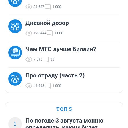
31 687
1 000
Дневной дозор
123 444
1 000
Чем МТС лучше Билайн?
7 598
33
Про отраду (часть 2)
41 493
1 000
ТОП 5
По погоде 3 августа можно
1
определить, каким будет