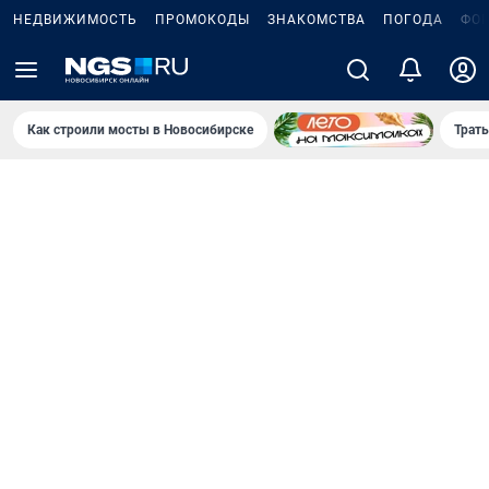
НЕДВИЖИМОСТЬ
ПРОМОКОДЫ
ЗНАКОМСТВА
ПОГОДА
ФО
Как строили мосты в Новосибирске
Траты