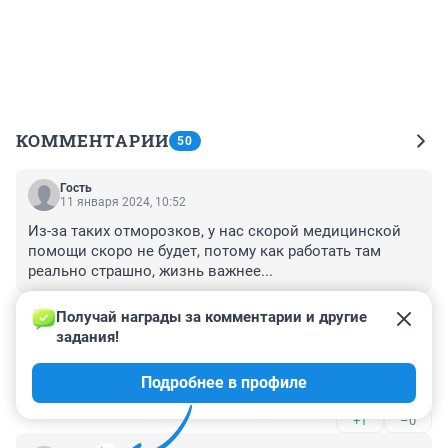
КОММЕНТАРИИ
50
Гость
11 января 2024, 10:52
Из-за таких отморозков, у нас скорой медицинской 
помощи скоро не будет, потому как работать там 
реально страшно, жизнь важнее...
+0
–0
Получай награды за комментарии и другие 
задания!
Гость
10 января 2024, 22:40
Подробнее в профиле
Верните смертную казнь.
+1
–0