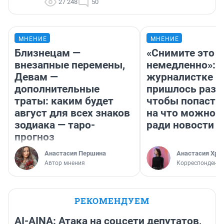
27 248
50
МНЕНИЕ
МНЕНИЕ
Близнецам —
«Снимите это
внезапные перемены,
немедленно»:
Девам —
журналистке Н
дополнительные
пришлось разд
траты: каким будет
чтобы попасть 
август для всех знаков
на что можно 
зодиака — таро-
ради новости
прогноз
Анастасия Першина
Анастасия Хри
Автор мнения
Корреспондент
РЕКОМЕНДУЕМ
AI-AINA: Атака на соцсети депутатов,