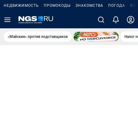
НЕДВИЖИМОСТЬ
ПРОМОКОДЫ
ЗНАКОМСТВА
ПОГОДА
ФО
«Майские» против подставщиков
Налог 